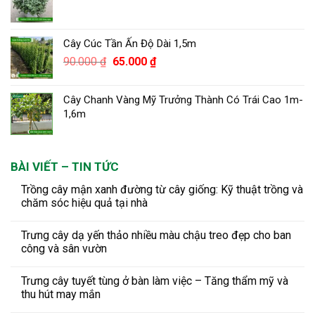
Cây Cúc Tần Ấn Độ Dài 1,5m
Giá
Giá
90.000
₫
65.000
₫
gốc
hiện
là:
tại
Cây Chanh Vàng Mỹ Trưởng Thành Có Trái Cao 1m-
90.000 ₫.
là:
1,6m
65.000 ₫.
BÀI VIẾT – TIN TỨC
Trồng cây mận xanh đường từ cây giống: Kỹ thuật trồng và
chăm sóc hiệu quả tại nhà
Trưng cây dạ yến thảo nhiều màu chậu treo đẹp cho ban
công và sân vườn
Trưng cây tuyết tùng ở bàn làm việc – Tăng thẩm mỹ và
thu hút may mắn