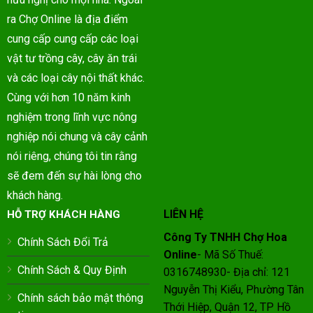
ra Chợ Online là địa điểm
cung cấp cung cấp các loại
vật tư trồng cây, cây ăn trái
và các loại cây nội thất khác.
Cùng với hơn 10 năm kinh
nghiệm trong lĩnh vực nông
nghiệp nói chung và cây cảnh
nói riêng, chúng tôi tin rằng
sẽ đem đến sự hài lòng cho
khách hàng.
LIÊN HỆ
HỖ TRỢ KHÁCH HÀNG
Công Ty TNHH Chợ Hoa
Chính Sách Đổi Trả
Online
- Mã Số Thuế:
Chính Sách & Quy Định
0316748930- Địa chỉ: 121
Nguyễn Thị Kiểu, Phường Tân
Chính sách bảo mật thông
Thới Hiệp, Quận 12, TP Hồ