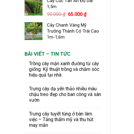
Cây Cúc Tần Ấn Độ Dài
1,5m
Giá
Giá
90.000
₫
65.000
₫
gốc
hiện
Cây Chanh Vàng Mỹ
là:
tại
Trưởng Thành Có Trái Cao
90.000 ₫.
là:
1m-1,6m
65.000 ₫.
BÀI VIẾT – TIN TỨC
Trồng cây mận xanh đường từ cây
giống: Kỹ thuật trồng và chăm sóc
hiệu quả tại nhà
Trưng cây dạ yến thảo nhiều màu
chậu treo đẹp cho ban công và sân
vườn
Trưng cây tuyết tùng ở bàn làm
việc – Tăng thẩm mỹ và thu hút
may mắn