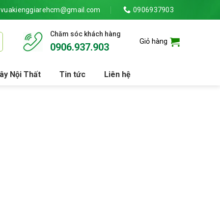
vuakienggiarehcm@gmail.com
0906937903
Chăm sóc khách hàng
Giỏ hàng
0906.937.903
ây Nội Thất
Tin tức
Liên hệ