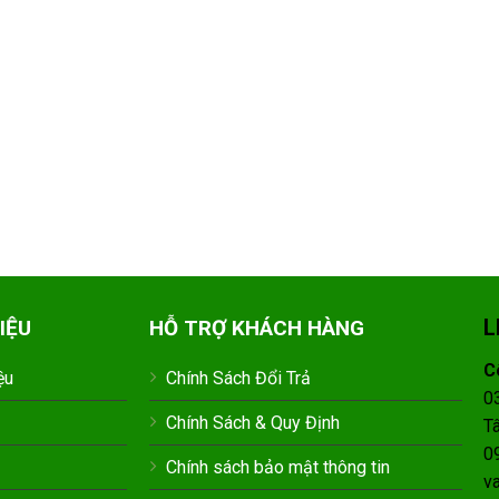
L
IỆU
HỖ TRỢ KHÁCH HÀNG
C
ệu
Chính Sách Đổi Trả
0
Chính Sách & Quy Định
T
0
Chính sách bảo mật thông tin
v