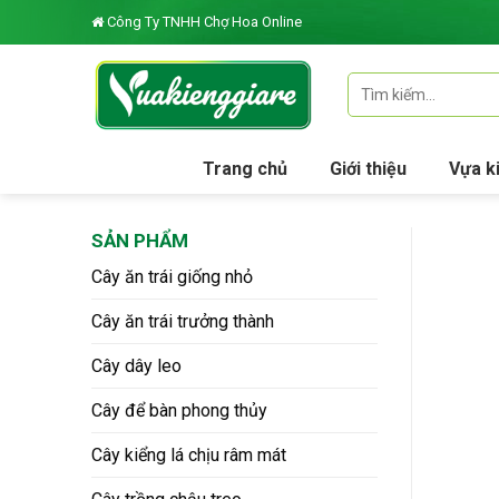
Skip
Công Ty TNHH Chợ Hoa Online
to
content
Tìm
kiếm:
Trang chủ
Giới thiệu
Vựa k
SẢN PHẨM
Cây ăn trái giống nhỏ
Cây ăn trái trưởng thành
Cây dây leo
Cây để bàn phong thủy
Cây kiểng lá chịu râm mát