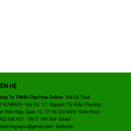
IÊN HỆ
ông Ty TNHH Chợ Hoa Online
- Mã Số Thuế:
316748930- Địa chỉ: 121 Nguyễn Thị Kiểu, Phường
ân Thới Hiệp, Quận 12, TP Hồ Chí Minh- Điện thoại:
902.956.937 - 0977.749.704- Email:
attutrongcayvn@gmail.com- Website: