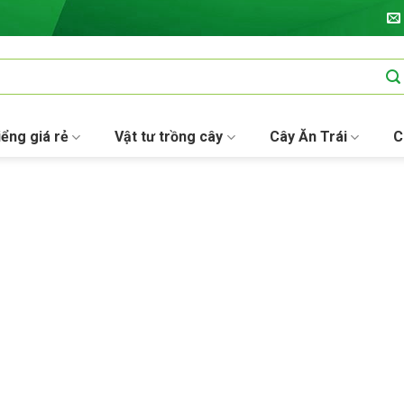
iểng giá rẻ
Vật tư trồng cây
Cây Ăn Trái
C