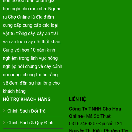
hơn 30 loại sản phẩm giá
hữu nghị cho mọi nhà. Ngoài
ra Chợ Online là địa điểm
cung cấp cung cấp các loại
vật tư trồng cây, cây ăn trái
và các loại cây nội thất khác.
Cùng với hơn 10 năm kinh
nghiệm trong lĩnh vực nông
nghiệp nói chung và cây cảnh
nói riêng, chúng tôi tin rằng
sẽ đem đến sự hài lòng cho
khách hàng.
LIÊN HỆ
HỖ TRỢ KHÁCH HÀNG
Công Ty TNHH Chợ Hoa
Chính Sách Đổi Trả
Online
- Mã Số Thuế:
Chính Sách & Quy Định
0316748930- Địa chỉ: 121
Nguyễn Thị Kiểu, Phường Tân