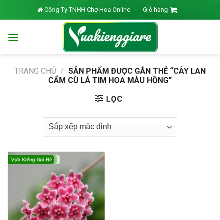
Skip
Công Ty TNHH Chợ Hoa Online
Giỏ hàng
to
content
TRANG CHỦ
/
SẢN PHẨM ĐƯỢC GẮN THẺ “CÂY LAN
CẨM CÙ LÁ TIM HOA MÀU HỒNG”
LỌC