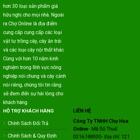
hơn 30 loại sản phẩm giá
hữu nghị cho mọi nhà. Ngoài
ra Chợ Online là địa điểm
cung cấp cung cấp các loại
vật tư trồng cây, cây ăn trái
và các loại cây nội thất khác.
Cùng với hơn 10 năm kinh
nghiệm trong lĩnh vực nông
nghiệp nói chung và cây cảnh
nói riêng, chúng tôi tin rằng
sẽ đem đến sự hài lòng cho
khách hàng.
LIÊN HỆ
HỖ TRỢ KHÁCH HÀNG
Công Ty TNHH Chợ Hoa
Chính Sách Đổi Trả
Online
- Mã Số Thuế:
Chính Sách & Quy Định
0316748930- Địa chỉ: 121