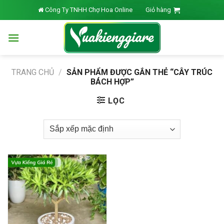
Skip
Công Ty TNHH Chợ Hoa Online
Giỏ hàng
to
content
TRANG CHỦ
/
SẢN PHẨM ĐƯỢC GẮN THẺ “CÂY TRÚC
BÁCH HỢP”
LỌC