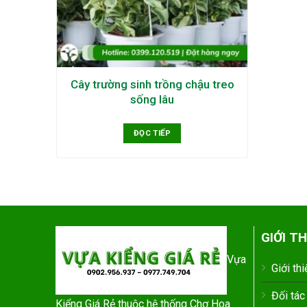
Cây trường sinh trồng chậu treo
sống lâu
ĐỌC TIẾP
GIỚI TH
Vựa
Giới thi
Đối tác
Kiểng Giá Rẻ thuộc hệ thống Chợ Hoa