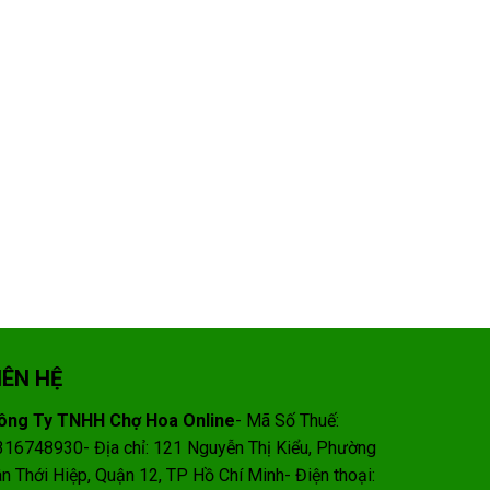
IÊN HỆ
ông Ty TNHH Chợ Hoa Online
- Mã Số Thuế:
316748930- Địa chỉ: 121 Nguyễn Thị Kiểu, Phường
ân Thới Hiệp, Quận 12, TP Hồ Chí Minh- Điện thoại: