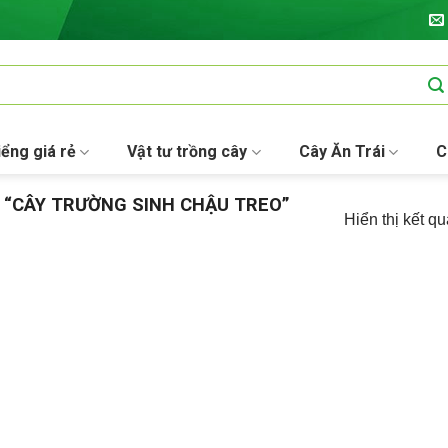
iểng giá rẻ
Vật tư trồng cây
Cây Ăn Trái
C
“CÂY TRƯỜNG SINH CHẬU TREO”
Hiển thị kết q