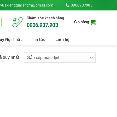
vuakienggiarehcm@gmail.com
0906937903
Chăm sóc khách hàng
Giỏ hàng
0906.937.903
ây Nội Thất
Tin tức
Liên hệ
uả duy nhất