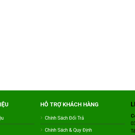
L
IỆU
HỖ TRỢ KHÁCH HÀNG
C
ệu
Chính Sách Đổi Trả
0
Chính Sách & Quy Định
T