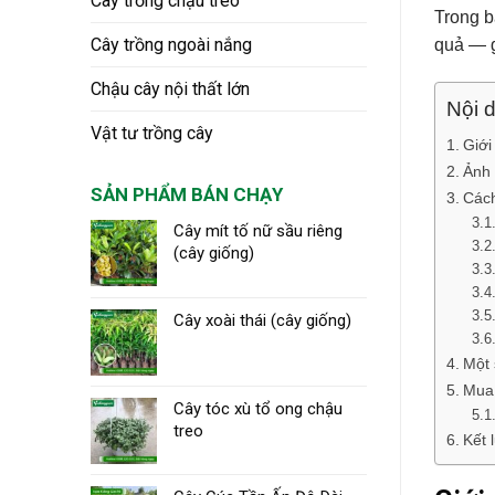
Cây trồng chậu treo
Trong b
Cây trồng ngoài nắng
quả — g
Chậu cây nội thất lớn
Nội d
Vật tư trồng cây
Giới
Ảnh 
SẢN PHẨM BÁN CHẠY
Cách
Cây mít tố nữ sầu riêng
(cây giống)
Cây xoài thái (cây giống)
Một 
Mua 
Cây tóc xù tổ ong chậu
treo
Kết 