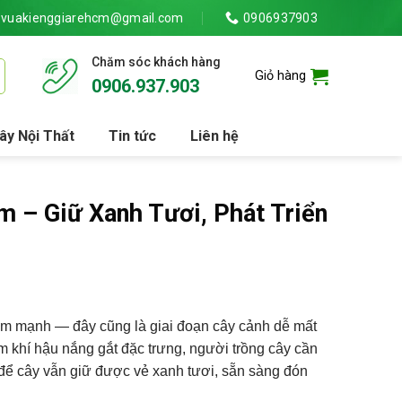
vuakienggiarehcm@gmail.com
0906937903
Chăm sóc khách hàng
Giỏ hàng
0906.937.903
ây Nội Thất
Tin tức
Liên hệ
– Giữ Xanh Tươi, Phát Triển
giảm mạnh — đây cũng là giai đoạn cây cảnh dễ mất
 khí hậu nắng gắt đặc trưng, người trồng cây cần
để cây vẫn giữ được vẻ xanh tươi, sẵn sàng đón