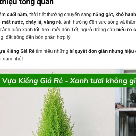
 thiệu tổng quan
cuối năm
nắng gắt, khô hanh
iểm
, thời tiết thường chuyển sang
mất nước, cháy lá, vàng rễ
ễ
, ảnh hưởng đến sức sống và thẩm
hiểu rõ 
cảnh luôn xanh tốt, tươi mới đón Tết, người trồng cần
g, đất trồng đến bón phân hợp lý.
ựa Kiểng Giá Rẻ
bí quyết đơn giản nhưng hiệu
tìm hiểu những
i năm nhé!