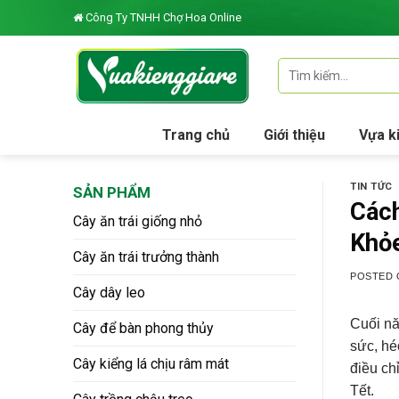
Skip
Công Ty TNHH Chợ Hoa Online
to
content
Tìm
kiếm:
Trang chủ
Giới thiệu
Vựa k
TIN TỨC
SẢN PHẨM
Cách
Cây ăn trái giống nhỏ
Khỏ
Cây ăn trái trưởng thành
POSTED
Cây dây leo
Cuối nă
Cây để bàn phong thủy
sức, hé
Cây kiểng lá chịu râm mát
điều ch
Tết.