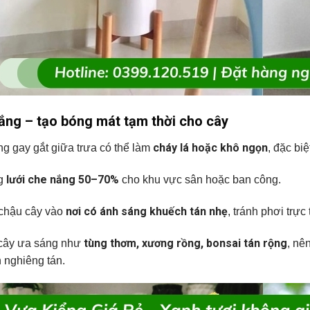
ắng – tạo bóng mát tạm thời cho cây
cháy lá hoặc khô ngọn
g gay gắt giữa trưa có thể làm
, đặc bi
lưới che nắng 50–70%
g
cho khu vực sân hoặc ban công.
nơi có ánh sáng khuếch tán nhẹ
chậu cây vào
, tránh phơi trực
tùng thơm, xương rồng, bonsai tán rộng
cây ưa sáng như
, nê
h nghiêng tán.