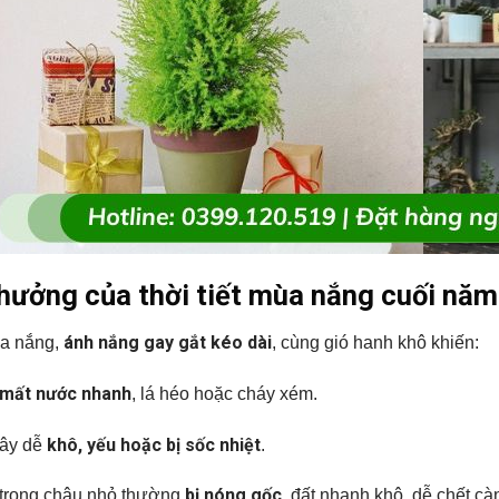
hưởng của thời tiết mùa nắng cuối năm
ánh nắng gay gắt kéo dài
a nắng,
, cùng gió hanh khô khiến:
mất nước nhanh
, lá héo hoặc cháy xém.
khô, yếu hoặc bị sốc nhiệt
ây dễ
.
bị nóng gốc
trong chậu nhỏ thường
, đất nhanh khô, dễ chết cà