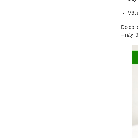
Một 
Do đó, 
– nảy l