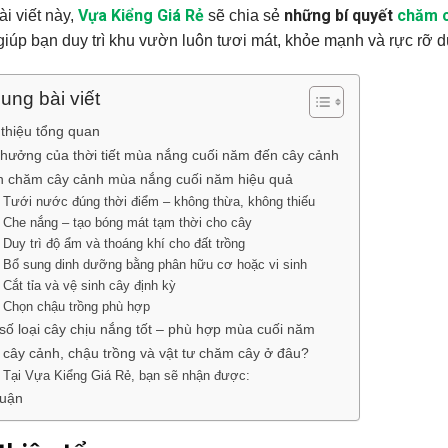
Vựa Kiểng Giá Rẻ
những bí quyết
chăm c
ài viết này,
sẽ chia sẻ
iúp bạn duy trì khu vườn luôn tươi mát, khỏe mạnh và rực rỡ dù 
ung bài viết
 thiệu tổng quan
hưởng của thời tiết mùa nắng cuối năm đến cây cảnh
 chăm cây cảnh mùa nắng cuối năm hiệu quả
Tưới nước đúng thời điểm – không thừa, không thiếu
Che nắng – tạo bóng mát tạm thời cho cây
Duy trì độ ẩm và thoáng khí cho đất trồng
Bổ sung dinh dưỡng bằng phân hữu cơ hoặc vi sinh
Cắt tỉa và vệ sinh cây định kỳ
Chọn chậu trồng phù hợp
số loại cây chịu nắng tốt – phù hợp mùa cuối năm
cây cảnh, chậu trồng và vật tư chăm cây ở đâu?
Tại Vựa Kiểng Giá Rẻ, bạn sẽ nhận được:
luận