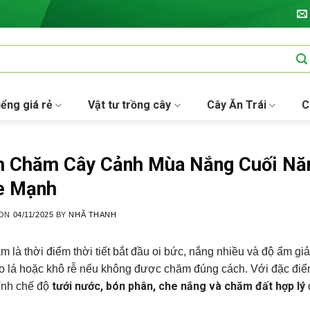
iểng giá rẻ
Vật tư trồng cây
Cây Ăn Trái
C
 Chăm Cây Cảnh Mùa Nắng Cuối Năm 
e Mạnh
 ON
04/11/2025
BY
NHÃ THANH
m là thời điểm thời tiết bắt đầu oi bức, nắng nhiều và độ ẩm 
o lá hoặc khô rễ nếu không được chăm đúng cách. Với đặc điểm
tưới nước, bón phân, che nắng và chăm đất hợp lý
ỉnh chế độ