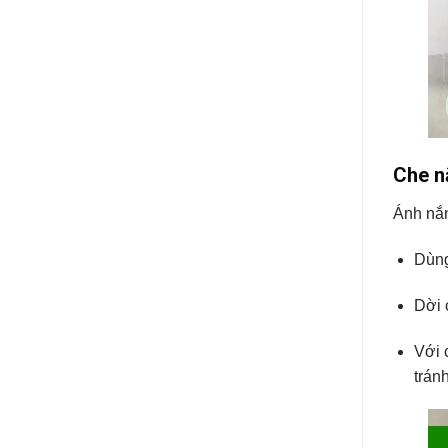
Che n
Ánh nắn
Dùn
Dời 
Với 
trán