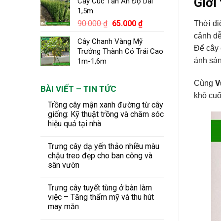
Giới
Cây Cúc Tần Ấn Độ Dài
1,5m
Giá
Giá
90.000
₫
65.000
₫
Thời đ
gốc
hiện
cảnh d
Cây Chanh Vàng Mỹ
là:
tại
Để cây 
Trưởng Thành Có Trái Cao
90.000 ₫.
là:
ánh sán
1m-1,6m
65.000 ₫.
V
Cùng
BÀI VIẾT – TIN TỨC
khô cuố
Trồng cây mận xanh đường từ cây
giống: Kỹ thuật trồng và chăm sóc
hiệu quả tại nhà
Trưng cây dạ yến thảo nhiều màu
chậu treo đẹp cho ban công và
sân vườn
Trưng cây tuyết tùng ở bàn làm
việc – Tăng thẩm mỹ và thu hút
may mắn