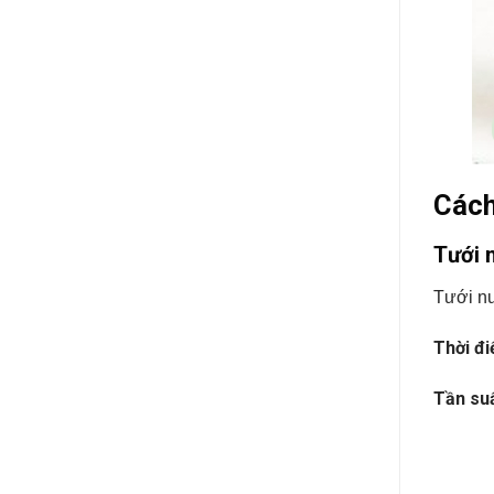
Cách
Tưới 
Tưới nư
Thời đi
Tần suấ