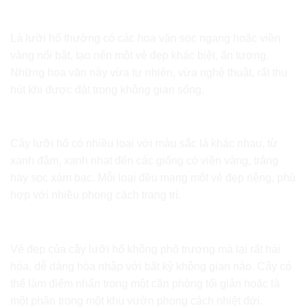
Hoa văn lá độc đáo
Lá lưỡi hổ thường có các hoa văn sọc ngang hoặc viền
vàng nổi bật, tạo nên một vẻ đẹp khác biệt, ấn tượng.
Những hoa văn này vừa tự nhiên, vừa nghệ thuật, rất thu
hút khi được đặt trong không gian sống.
Màu sắc đa dạng
Cây lưỡi hổ có nhiều loại với màu sắc lá khác nhau, từ
xanh đậm, xanh nhạt đến các giống có viền vàng, trắng
hay sọc xám bạc. Mỗi loại đều mang một vẻ đẹp riêng, phù
hợp với nhiều phong cách trang trí.
Sự đơn giản nhưng tinh tế
Vẻ đẹp của cây lưỡi hổ không phô trương mà lại rất hài
hòa, dễ dàng hòa nhập với bất kỳ không gian nào. Cây có
thể làm điểm nhấn trong một căn phòng tối giản hoặc là
một phần trong một khu vườn phong cách nhiệt đới.