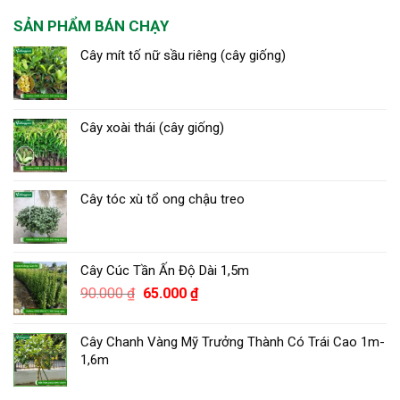
SẢN PHẨM BÁN CHẠY
Cây mít tố nữ sầu riêng (cây giống)
Cây xoài thái (cây giống)
Cây tóc xù tổ ong chậu treo
Cây Cúc Tần Ấn Độ Dài 1,5m
Giá
Giá
90.000
₫
65.000
₫
gốc
hiện
là:
tại
Cây Chanh Vàng Mỹ Trưởng Thành Có Trái Cao 1m-
90.000 ₫.
là:
1,6m
65.000 ₫.