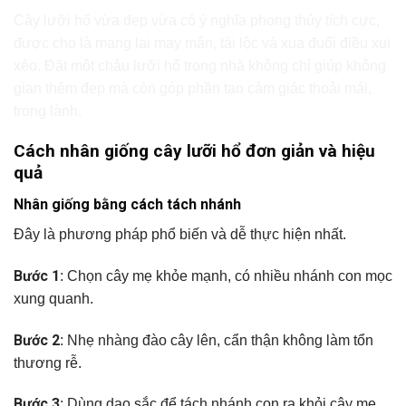
Cây lưỡi hổ vừa đẹp vừa có ý nghĩa phong thủy tích cực,
được cho là mang lại may mắn, tài lộc và xua đuổi điều xui
xẻo. Đặt một chậu lưỡi hổ trong nhà không chỉ giúp không
gian thêm đẹp mà còn góp phần tạo cảm giác thoải mái,
trong lành.
Cách nhân giống cây lưỡi hổ đơn giản và hiệu
quả
Nhân giống bằng cách tách nhánh
Đây là phương pháp phổ biến và dễ thực hiện nhất.
Bước 1
: Chọn cây mẹ khỏe mạnh, có nhiều nhánh con mọc
xung quanh.
Bước 2
: Nhẹ nhàng đào cây lên, cẩn thận không làm tổn
thương rễ.
Bước 3
: Dùng dao sắc để tách nhánh con ra khỏi cây mẹ.