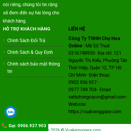
nói riêng, chúng tôi tin rằng
sẽ đem đến sự hài lòng cho
khách hàng.
LIÊN HỆ
HỖ TRỢ KHÁCH HÀNG
Công Ty TNHH Chợ Hoa
Chính Sách Đổi Trả
Online
- Mã Số Thuế:
Chính Sách & Quy Định
0316748930- Địa chỉ: 121
Nguyễn Thị Kiểu, Phường Tân
Chính sách bảo mật thông
Thới Hiệp, Quận 12, TP Hồ
tin
Chí Minh- Điện thoại:
0902.956.937 -
0977.749.704- Email:
vattutrongcayvn@gmail.com-
Website:
https://vuakienggiare.com
Gọi: 0906.937.903
Bản quyền 2026 ©
Vuakienggiare.com