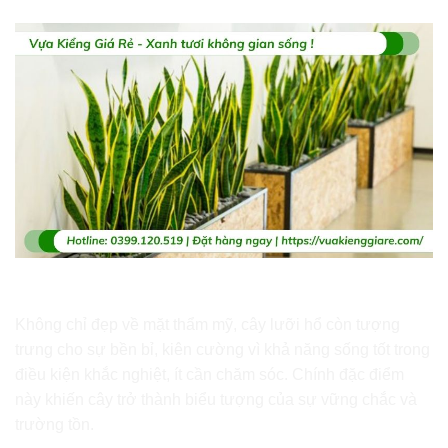
Sự bền bỉ và sức sống mãnh liệt
Không chỉ đẹp về mặt thẩm mỹ, cây lưỡi hổ còn tượng
trưng cho sự bền bỉ, kiên cường vì khả năng sống tốt trong
điều kiện khắc nghiệt, ít cần chăm sóc. Chính đặc điểm
này khiến cây trở thành biểu tượng của sự vững chắc và
trường tồn.