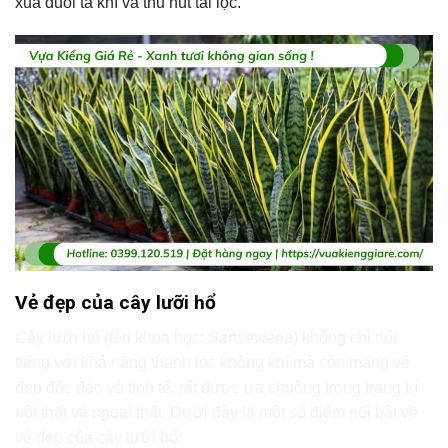
xua đuổi tà khí và thu hút tài lộc.
Vẻ đẹp của cây lưỡi hổ
Cây lưỡi hổ (tên khoa học:
Sansevieria
) không chỉ nổi
tiếng với khả năng thanh lọc không khí mà còn mang vẻ
đẹp độc đáo và tinh tế, rất được ưa chuộng trong trang trí
nội thất và ngoại thất. Dưới đây là một số điểm nổi bật về
vẻ đẹp của cây lưỡi hổ: