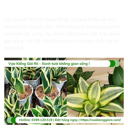
Hình dáng thanh thoát, mạnh mẽ
Lá cây lưỡi hổ mọc thẳng đứng, có dạng thuôn dài như
những lưỡi dao sắc bén. Hình dáng này tượng trưng cho
sự mạnh mẽ, cứng cáp và sức sống mãnh liệt. Kiểu dáng
gọn gàng, cân đối của cây mang lại cảm giác hiện đại và
thanh lịch.