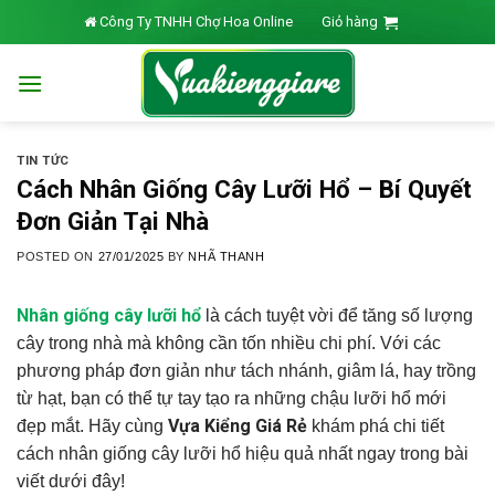
Skip
Công Ty TNHH Chợ Hoa Online
Giỏ hàng
to
content
TIN TỨC
Cách Nhân Giống Cây Lưỡi Hổ – Bí Quyết
Đơn Giản Tại Nhà
POSTED ON
27/01/2025
BY
NHÃ THANH
Nhân giống cây lưỡi hổ
là cách tuyệt vời để tăng số lượng
cây trong nhà mà không cần tốn nhiều chi phí. Với các
phương pháp đơn giản như tách nhánh, giâm lá, hay trồng
từ hạt, bạn có thể tự tay tạo ra những chậu lưỡi hổ mới
Vựa Kiểng Giá Rẻ
đẹp mắt. Hãy cùng
khám phá chi tiết
cách nhân giống cây lưỡi hổ hiệu quả nhất ngay trong bài
viết dưới đây!