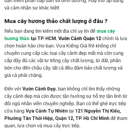
bạn thêm phần hấp dẫn và dinh dưỡng. Hãy thử áp dụng
và cảm nhận sự khác biệt!
Mua cây hương thảo chất lượng ở đâu ?
mua cây
Nếu bạn đang tìm kiếm một địa chỉ uy tín để
hương thảo
tại TP. HCM
Vườn Cảnh Quận 12
,
chính là lựa
chọn hoàn hảo cho bạn. Vựa Kiểng Giá Rẻ không chỉ
chuyên cung cấp các loại cây cảnh đẹp mắt mà còn cung
cấp đầy đủ các vật tư trồng cây chất lượng, từ đất, phân
bón cho đến chậu cây, tất cả đều đảm bảo chất lượng và
giá cả phải chăng.
Vườn Cảnh Đẹp
Đến với
, bạn không chỉ tìm thấy những
cây cảnh đẹp mà còn được tận hưởng sự hỗ trợ tận tình từ
đội ngũ nhân viên chuyên nghiệp. Bạn có thể ghé trực tiếp
Vựa Cảnh Tự Nhiên
121 Nguyễn Thị Kiểu,
cửa hàng
tại
Phường Tân Thới Hiệp, Quận 12, TP. Hồ Chí Minh
để tham
quan, lựa chọn và mua cây trực tiếp.