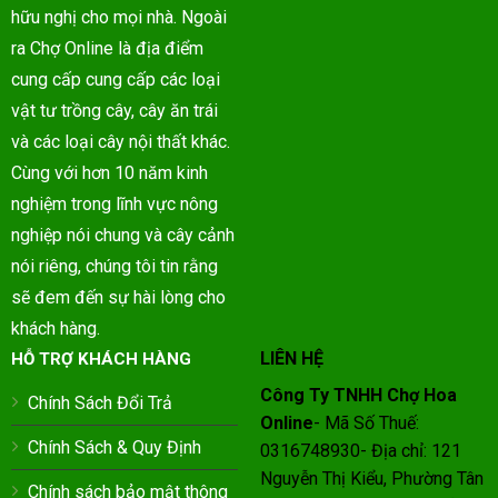
hữu nghị cho mọi nhà. Ngoài
ra Chợ Online là địa điểm
cung cấp cung cấp các loại
vật tư trồng cây, cây ăn trái
và các loại cây nội thất khác.
Cùng với hơn 10 năm kinh
nghiệm trong lĩnh vực nông
nghiệp nói chung và cây cảnh
nói riêng, chúng tôi tin rằng
sẽ đem đến sự hài lòng cho
khách hàng.
LIÊN HỆ
HỖ TRỢ KHÁCH HÀNG
Công Ty TNHH Chợ Hoa
Chính Sách Đổi Trả
Online
- Mã Số Thuế:
Chính Sách & Quy Định
0316748930- Địa chỉ: 121
Nguyễn Thị Kiểu, Phường Tân
Chính sách bảo mật thông