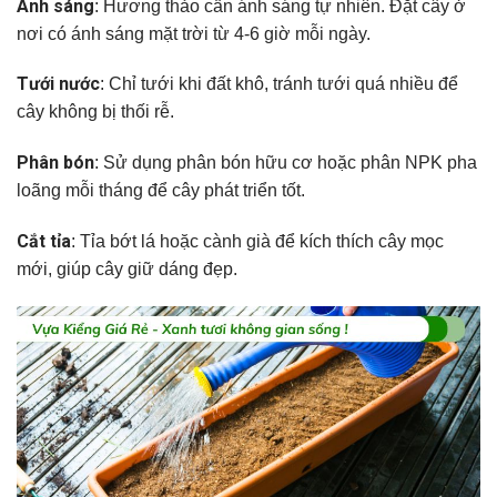
Ánh sáng
: Hương thảo cần ánh sáng tự nhiên. Đặt cây ở
nơi có ánh sáng mặt trời từ 4-6 giờ mỗi ngày.
Tưới nước
: Chỉ tưới khi đất khô, tránh tưới quá nhiều để
cây không bị thối rễ.
Phân bón
: Sử dụng phân bón hữu cơ hoặc phân NPK pha
loãng mỗi tháng để cây phát triển tốt.
Cắt tỉa
: Tỉa bớt lá hoặc cành già để kích thích cây mọc
mới, giúp cây giữ dáng đẹp.