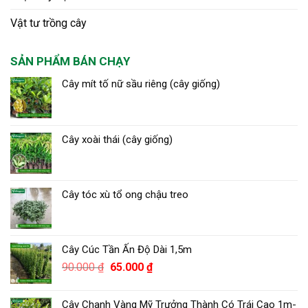
Vật tư trồng cây
SẢN PHẨM BÁN CHẠY
Cây mít tố nữ sầu riêng (cây giống)
Cây xoài thái (cây giống)
Cây tóc xù tổ ong chậu treo
Cây Cúc Tần Ấn Độ Dài 1,5m
Giá
Giá
90.000
₫
65.000
₫
gốc
hiện
là:
tại
Cây Chanh Vàng Mỹ Trưởng Thành Có Trái Cao 1m-