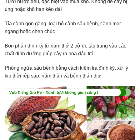
Tưới nước đều, đặc biệt vào mùa khô. Không để cây bị
úng hoặc khô hạn kéo dài
Tỉa cành gọn gàng, loại bỏ cành sâu bệnh, cành mọc
ngang hoặc chen chúc
Bón phân định kỳ từ năm thứ 2 trở đi, tập trung vào các
chất dinh dưỡng giúp cây ra hoa đậu trái
Phòng ngừa sâu bệnh bằng cách kiểm tra định kỳ, xử lý
kịp thời rệp sáp, nấm thân và bệnh thán thư