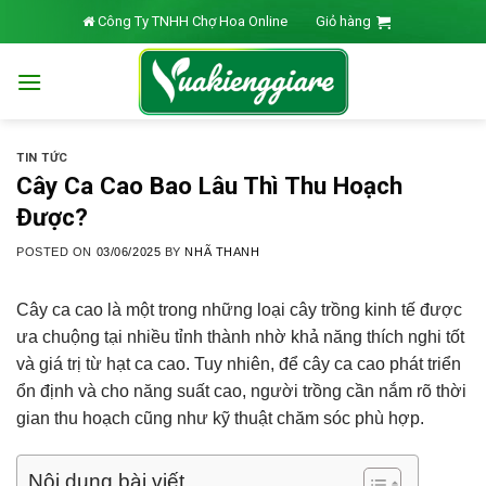
Skip
Công Ty TNHH Chợ Hoa Online
Giỏ hàng
to
content
TIN TỨC
Cây Ca Cao Bao Lâu Thì Thu Hoạch
Được?
POSTED ON
03/06/2025
BY
NHÃ THANH
Cây ca cao là một trong những loại cây trồng kinh tế được
ưa chuộng tại nhiều tỉnh thành nhờ khả năng thích nghi tốt
và giá trị từ hạt ca cao. Tuy nhiên, để cây ca cao phát triển
ổn định và cho năng suất cao, người trồng cần nắm rõ thời
gian thu hoạch cũng như kỹ thuật chăm sóc phù hợp.
Nội dung bài viết