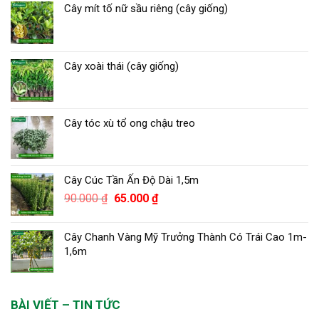
Cây mít tố nữ sầu riêng (cây giống)
Cây xoài thái (cây giống)
Cây tóc xù tổ ong chậu treo
Cây Cúc Tần Ấn Độ Dài 1,5m
Giá
Giá
90.000
₫
65.000
₫
gốc
hiện
là:
tại
Cây Chanh Vàng Mỹ Trưởng Thành Có Trái Cao 1m-
90.000 ₫.
là:
1,6m
65.000 ₫.
BÀI VIẾT – TIN TỨC