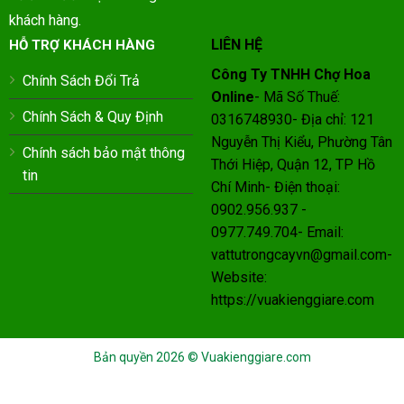
khách hàng.
LIÊN HỆ
HỖ TRỢ KHÁCH HÀNG
Công Ty TNHH Chợ Hoa
Chính Sách Đổi Trả
Online
- Mã Số Thuế:
Chính Sách & Quy Định
0316748930- Địa chỉ: 121
Nguyễn Thị Kiểu, Phường Tân
Chính sách bảo mật thông
Thới Hiệp, Quận 12, TP Hồ
tin
Chí Minh- Điện thoại:
0902.956.937 -
0977.749.704- Email:
vattutrongcayvn@gmail.com-
Website:
https://vuakienggiare.com
Bản quyền 2026 ©
Vuakienggiare.com