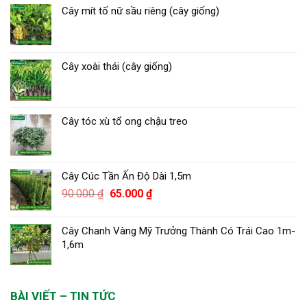
Cây mít tố nữ sầu riêng (cây giống)
Cây xoài thái (cây giống)
Cây tóc xù tổ ong chậu treo
Cây Cúc Tần Ấn Độ Dài 1,5m
Giá
Giá
90.000
₫
65.000
₫
gốc
hiện
là:
tại
Cây Chanh Vàng Mỹ Trưởng Thành Có Trái Cao 1m-
90.000 ₫.
là:
1,6m
65.000 ₫.
BÀI VIẾT – TIN TỨC