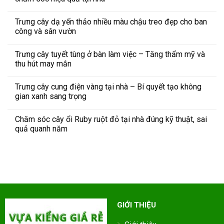
Trưng cây dạ yến thảo nhiều màu chậu treo đẹp cho ban
công và sân vườn
Trưng cây tuyết tùng ở bàn làm việc – Tăng thẩm mỹ và
thu hút may mắn
Trưng cây cung điện vàng tại nhà – Bí quyết tạo không
gian xanh sang trọng
Chăm sóc cây ổi Ruby ruột đỏ tại nhà đúng kỹ thuật, sai
quả quanh năm
GIỚI THIỆU