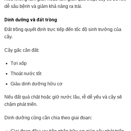
dễ sâu bệnh và giảm khả năng ra trái.
Dinh dưỡng và đất trồng
Đất trồng quyết định trực tiếp đến tốc độ sinh trưởng của
cây.
Cây gấc cần đất:
Tơi xốp
Thoát nước tốt
Giàu dinh dưỡng hữu cơ
Nếu đất quá chặt hoặc giữ nước lâu, rễ dễ yếu và cây sẽ
chậm phát triển.
Dinh dưỡng cũng cần chia theo giai đoạn: