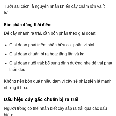
Tưới sai cách là nguyên nhân khiến cây chậm lớn và ít
trái.
Bón phân đúng thời điểm
Để cây nhanh ra trái, cần bón phân theo giai đoạn:
Giai đoạn phát triển: phân hữu cơ, phân vi sinh
Giai đoạn chuẩn bị ra hoa: tăng lân và kali
Giai đoạn nuôi trái: bổ sung dinh dưỡng nhẹ để trái phát
triển đều
Không nên bón quá nhiều đạm vì cây sẽ phát triển lá mạnh
nhưng ít hoa.
Dấu hiệu cây gấc chuẩn bị ra trái
Người trồng có thể nhận biết cây sắp ra trái qua các dấu
hiệu: