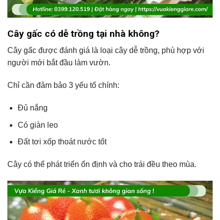
Cây gấc có dễ trồng tại nhà không?
Cây gấc được đánh giá là loại cây dễ trồng, phù hợp với
người mới bắt đầu làm vườn.
Chỉ cần đảm bảo 3 yếu tố chính:
Đủ nắng
Có giàn leo
Đất tơi xốp thoát nước tốt
Cây có thể phát triển ổn định và cho trái đều theo mùa.