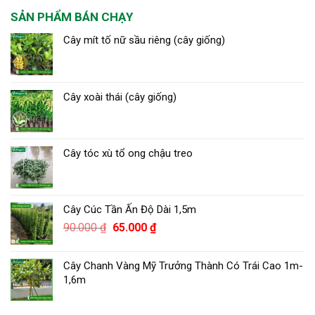
SẢN PHẨM BÁN CHẠY
Cây mít tố nữ sầu riêng (cây giống)
Cây xoài thái (cây giống)
Cây tóc xù tổ ong chậu treo
Cây Cúc Tần Ấn Độ Dài 1,5m
Giá
Giá
90.000
₫
65.000
₫
gốc
hiện
là:
tại
Cây Chanh Vàng Mỹ Trưởng Thành Có Trái Cao 1m-
90.000 ₫.
là:
1,6m
65.000 ₫.