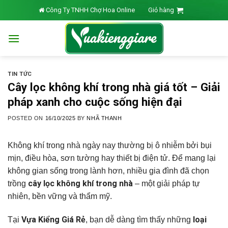
Skip
Công Ty TNHH Chợ Hoa Online
Giỏ hàng
to
content
TIN TỨC
Cây lọc không khí trong nhà giá tốt – Giải
pháp xanh cho cuộc sống hiện đại
POSTED ON
16/10/2025
BY
NHÃ THANH
Không khí trong nhà ngày nay thường bị ô nhiễm bởi bụi
mịn, điều hòa, sơn tường hay thiết bị điện tử. Để mang lại
không gian sống trong lành hơn, nhiều gia đình đã chọn
cây lọc không khí trong nhà
trồng
– một giải pháp tự
nhiên, bền vững và thẩm mỹ.
Vựa Kiểng Giá Rẻ
loại
Tại
, bạn dễ dàng tìm thấy những