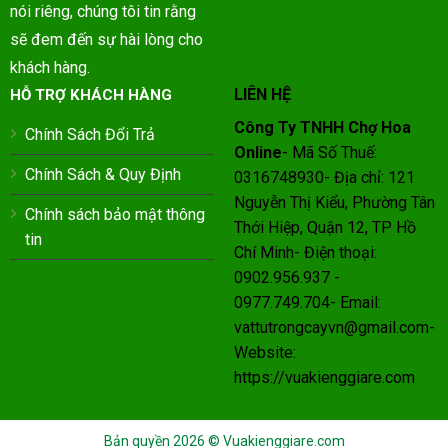
nói riêng, chúng tôi tin rằng
sẽ đem đến sự hài lòng cho
khách hàng.
LIÊN HỆ
HỖ TRỢ KHÁCH HÀNG
Công Ty TNHH Chợ Hoa
Chính Sách Đổi Trả
Online
- Mã Số Thuế:
Chính Sách & Quy Định
0316748930- Địa chỉ: 121
Nguyễn Thị Kiểu, Phường Tân
Chính sách bảo mật thông
Thới Hiệp, Quận 12, TP Hồ
tin
Chí Minh- Điện thoại:
0902.956.937 -
0977.749.704- Email:
vattutrongcayvn@gmail.com-
Website:
https://vuakienggiare.com
Bản quyền 2026 ©
Vuakienggiare.com