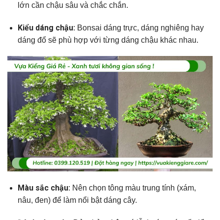
lớn cần chậu sâu và chắc chắn.
Kiểu dáng chậu
: Bonsai dáng trực, dáng nghiêng hay
dáng đổ sẽ phù hợp với từng dáng chậu khác nhau.
Màu sắc chậu
: Nên chọn tông màu trung tính (xám,
nâu, đen) để làm nổi bật dáng cây.