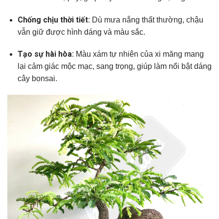
Chống chịu thời tiết
: Dù mưa nắng thất thường, chậu
vẫn giữ được hình dáng và màu sắc.
Tạo sự hài hòa
: Màu xám tự nhiên của xi măng mang
lại cảm giác mộc mạc, sang trọng, giúp làm nổi bật dáng
cây bonsai.