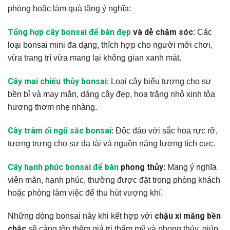
phòng hoặc làm quà tặng ý nghĩa:
Tổng hợp cây bonsai để bàn đẹp
và dễ chăm sóc
: Các
loại bonsai mini đa dạng, thích hợp cho người mới chơi,
vừa trang trí vừa mang lại không gian xanh mát.
Cây mai chiếu thủy bonsai
: Loại cây biểu tượng cho sự
bền bỉ và may mắn, dáng cây đẹp, hoa trắng nhỏ xinh tỏa
hương thơm nhẹ nhàng.
Cây trâm ổi ngũ sắc bonsai
: Độc đáo với sắc hoa rực rỡ,
tượng trưng cho sự đa tài và nguồn năng lượng tích cực.
Cây hạnh phúc bonsai để bàn
phong thủy
: Mang ý nghĩa
viên mãn, hạnh phúc, thường được đặt trong phòng khách
hoặc phòng làm việc để thu hút vượng khí.
chậu xi măng bền
Những dòng bonsai này khi kết hợp với
chắc
sẽ càng tôn thêm giá trị thẩm mỹ và phong thủy, giúp