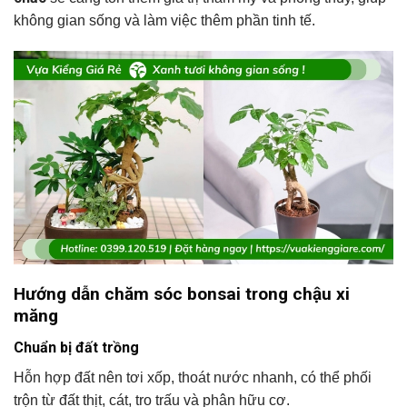
không gian sống và làm việc thêm phần tinh tế.
Hướng dẫn chăm sóc bonsai trong chậu xi
măng
Chuẩn bị đất trồng
Hỗn hợp đất nên tơi xốp, thoát nước nhanh, có thể phối
trộn từ đất thịt, cát, tro trấu và phân hữu cơ.