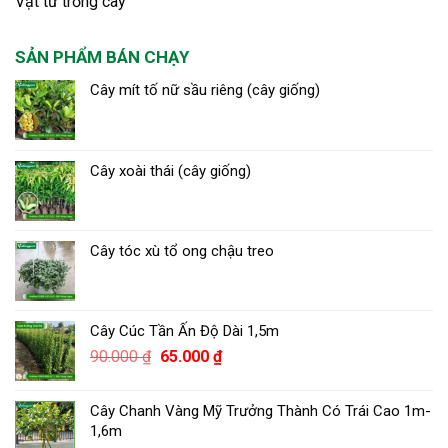
Vật tư trồng cây
SẢN PHẨM BÁN CHẠY
Cây mít tố nữ sầu riêng (cây giống)
Cây xoài thái (cây giống)
Cây tóc xù tổ ong chậu treo
Cây Cúc Tần Ấn Độ Dài 1,5m
Giá
Giá
90.000
₫
65.000
₫
gốc
hiện
là:
tại
Cây Chanh Vàng Mỹ Trưởng Thành Có Trái Cao 1m-
90.000 ₫.
là:
1,6m
65.000 ₫.