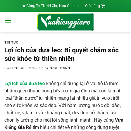
Skip
Công Ty TNHH Chợ Hoa Online
Giỏ hàng
to
content
TIN TỨC
Lợi ích của dưa leo: Bí quyết chăm sóc
sức khỏe từ thiên nhiên
POSTED ON
10/01/2025
BY
NHÃ THANH
Lợi ích của dưa leo
không chỉ dừng lại ở vai trò là thực
phẩm quen thuộc trong bữa cơm gia đình mà còn là một
loại “thần dược” tự nhiên mang lại nhiều giá trị vượt trội
cho sức khỏe và sắc đẹp. Với hàm lượng nước dồi dào,
chất xơ, vitamin và khoáng chất, dưa leo trở thành lựa
Vựa
chọn lý tưởng cho một lối sống lành mạnh. Hãy cùng
Kiểng Giá Rẻ
tìm hiểu chi tiết về những công dụng tuyệt