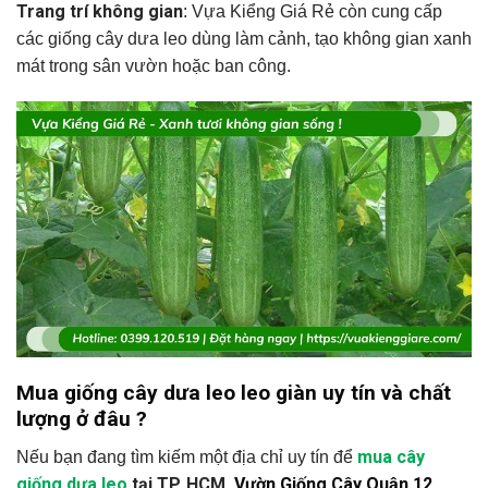
Trang trí không gian
: Vựa Kiểng Giá Rẻ còn cung cấp
các giống cây dưa leo dùng làm cảnh, tạo không gian xanh
mát trong sân vườn hoặc ban công.
Mua giống cây dưa leo leo giàn uy tín và chất
lượng ở đâu ?
mua cây
Nếu bạn đang tìm kiếm một địa chỉ uy tín để
giống dưa leo
tại TP. HCM
Vườn Giống Cây Quận 12
,