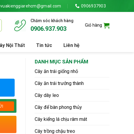
vuakienggiarehcm@gmail.com
0906937903
Chăm sóc khách hàng
Giỏ hàng
0906.937.903
ây Nội Thất
Tin tức
Liên hệ
DANH MỤC SẢN PHẨM
Cây ăn trái giống nhỏ
Cây ăn trái trưởng thành
Cây dây leo
Cây để bàn phong thủy
Cây kiểng lá chịu râm mát
Cây trồng chậu treo