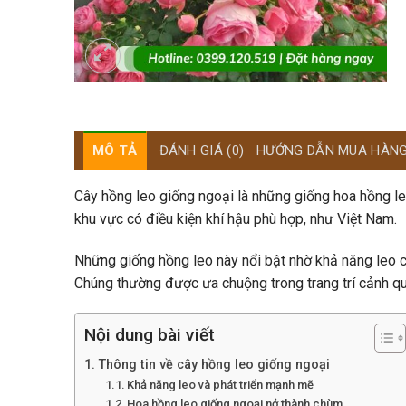
MÔ TẢ
ĐÁNH GIÁ (0)
HƯỚNG DẪN MUA HÀN
Cây hồng leo giống ngoại là những giống hoa hồng le
khu vực có điều kiện khí hậu phù hợp, như Việt Nam.
Những giống hồng leo này nổi bật nhờ khả năng leo c
Chúng thường được ưa chuộng trong trang trí cảnh qua
Nội dung bài viết
Thông tin về cây hồng leo giống ngoại
Khả năng leo và phát triển mạnh mẽ
Hoa hồng leo giống ngoại nở thành chùm