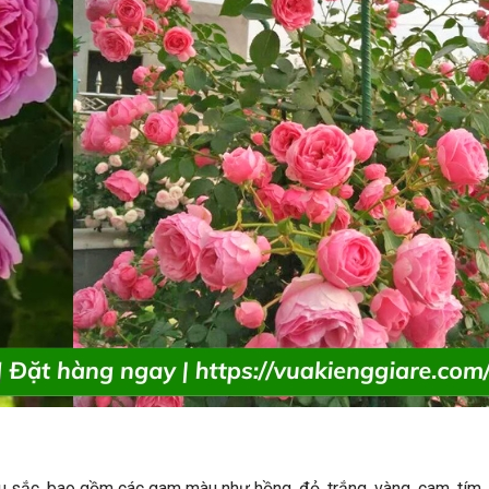
 sắc, bao gồm các gam màu như hồng, đỏ, trắng, vàng, cam, tím,