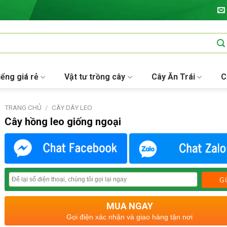
iểng giá rẻ
Vật tư trồng cây
Cây Ăn Trái
C
TRANG CHỦ
/
CÂY DÂY LEO
Cây hồng leo giống ngoại
MUA NGAY
Gọi điện xác nhận và giao hàng tận nơi