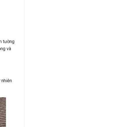
ên tường
ộng và
ự nhiên