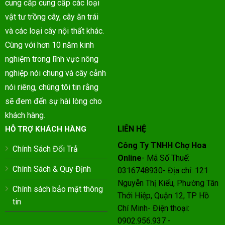
cung cấp cung cấp các loại
vật tư trồng cây, cây ăn trái
và các loại cây nội thất khác.
Cùng với hơn 10 năm kinh
nghiệm trong lĩnh vực nông
nghiệp nói chung và cây cảnh
nói riêng, chúng tôi tin rằng
sẽ đem đến sự hài lòng cho
khách hàng.
LIÊN HỆ
HỖ TRỢ KHÁCH HÀNG
Công Ty TNHH Chợ Hoa
Chính Sách Đổi Trả
Online
- Mã Số Thuế:
Chính Sách & Quy Định
0316748930- Địa chỉ: 121
Nguyễn Thị Kiểu, Phường Tân
Chính sách bảo mật thông
Thới Hiệp, Quận 12, TP Hồ
tin
Chí Minh- Điện thoại:
0902.956.937 -