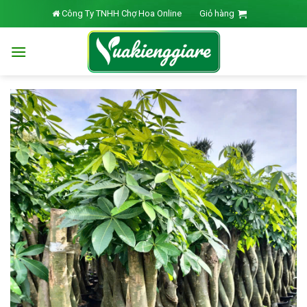
Skip
Công Ty TNHH Chợ Hoa Online
Giỏ hàng
to
content