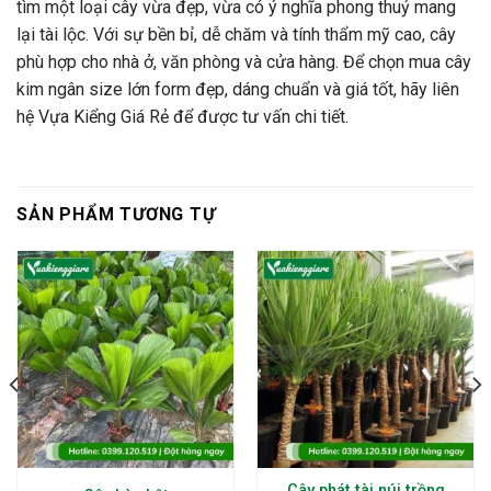
tìm một loại cây vừa đẹp, vừa có ý nghĩa phong thuỷ mang
lại tài lộc. Với sự bền bỉ, dễ chăm và tính thẩm mỹ cao, cây
phù hợp cho nhà ở, văn phòng và cửa hàng. Để chọn mua cây
kim ngân size lớn form đẹp, dáng chuẩn và giá tốt, hãy liên
hệ Vựa Kiểng Giá Rẻ để được tư vấn chi tiết.
SẢN PHẨM TƯƠNG TỰ
Cây phát tài núi trồng