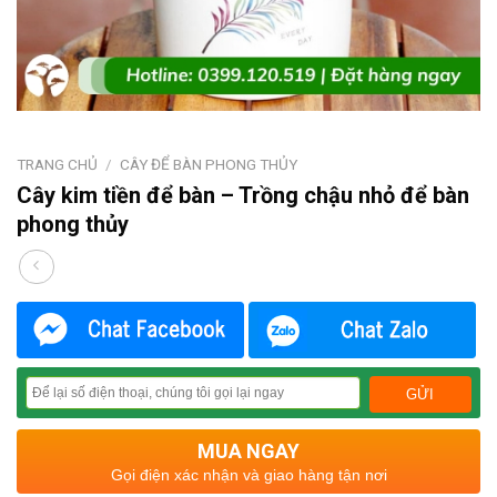
TRANG CHỦ
/
CÂY ĐỂ BÀN PHONG THỦY
Cây kim tiền để bàn – Trồng chậu nhỏ để bàn
phong thủy
MUA NGAY
Gọi điện xác nhận và giao hàng tận nơi