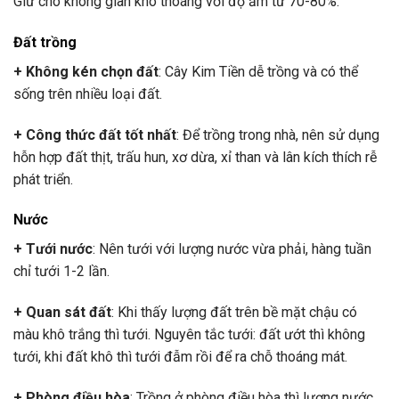
Giữ cho không gian khô thoáng với độ ẩm từ 70-80%.
Đất trồng
+ Không kén chọn đất
: Cây Kim Tiền dễ trồng và có thể
sống trên nhiều loại đất.
+ Công thức đất tốt nhất
: Để trồng trong nhà, nên sử dụng
hỗn hợp đất thịt, trấu hun, xơ dừa, xỉ than và lân kích thích rễ
phát triển.
Nước
+ Tưới nước
: Nên tưới với lượng nước vừa phải, hàng tuần
chỉ tưới 1-2 lần.
+ Quan sát đất
: Khi thấy lượng đất trên bề mặt chậu có
màu khô trắng thì tưới. Nguyên tắc tưới: đất ướt thì không
tưới, khi đất khô thì tưới đẫm rồi để ra chỗ thoáng mát.
+ Phòng điều hòa
: Trồng ở phòng điều hòa thì lượng nước