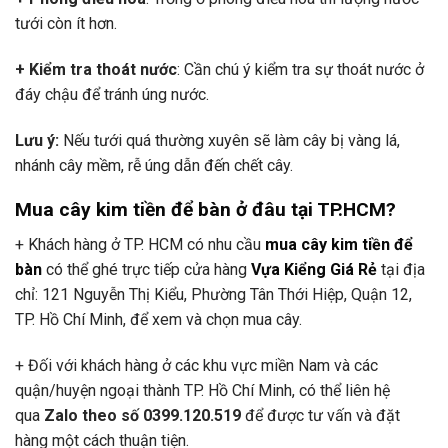
tưới còn ít hơn.
+ Kiểm tra thoát nước
: Cần chú ý kiểm tra sự thoát nước ở
đáy chậu để tránh úng nước.
Lưu ý:
Nếu tưới quá thường xuyên sẽ làm cây bị vàng lá,
nhánh cây mềm, rễ úng dẫn đến chết cây.
Mua cây kim tiền để bàn ở đâu tại TP.HCM?
+ Khách hàng ở TP. HCM có nhu cầu
mua cây kim tiền để
bàn
có thể ghé trực tiếp cửa hàng
Vựa Kiểng Giá Rẻ
tại địa
chỉ: 121 Nguyễn Thị Kiểu, Phường Tân Thới Hiệp, Quận 12,
TP. Hồ Chí Minh, để xem và chọn mua cây.
+ Đối với khách hàng ở các khu vực miền Nam và các
quận/huyện ngoại thành TP. Hồ Chí Minh, có thể liên hệ
qua
Zalo theo số 0399.120.519
để được tư vấn và đặt
hàng một cách thuận tiện.