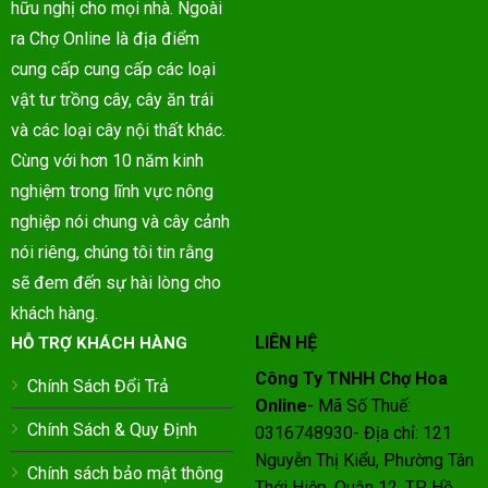
hữu nghị cho mọi nhà. Ngoài
ra Chợ Online là địa điểm
cung cấp cung cấp các loại
vật tư trồng cây, cây ăn trái
và các loại cây nội thất khác.
Cùng với hơn 10 năm kinh
nghiệm trong lĩnh vực nông
nghiệp nói chung và cây cảnh
nói riêng, chúng tôi tin rằng
sẽ đem đến sự hài lòng cho
khách hàng.
LIÊN HỆ
HỖ TRỢ KHÁCH HÀNG
Công Ty TNHH Chợ Hoa
Chính Sách Đổi Trả
Online
- Mã Số Thuế:
Chính Sách & Quy Định
0316748930- Địa chỉ: 121
Nguyễn Thị Kiểu, Phường Tân
Chính sách bảo mật thông
Thới Hiệp, Quận 12, TP Hồ