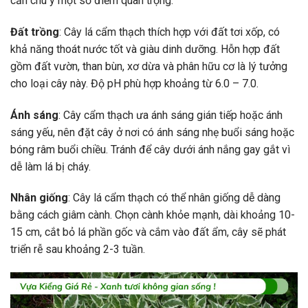
cần chú ý một số điểm quan trọng:
Đất trồng
: Cây lá cẩm thạch thích hợp với đất tơi xốp, có
khả năng thoát nước tốt và giàu dinh dưỡng. Hỗn hợp đất
gồm đất vườn, than bùn, xơ dừa và phân hữu cơ là lý tưởng
cho loại cây này. Độ pH phù hợp khoảng từ 6.0 – 7.0.
Ánh sáng
: Cây cẩm thạch ưa ánh sáng gián tiếp hoặc ánh
sáng yếu, nên đặt cây ở nơi có ánh sáng nhẹ buổi sáng hoặc
bóng râm buổi chiều. Tránh để cây dưới ánh nắng gay gắt vì
dễ làm lá bị cháy.
Nhân giống
: Cây lá cẩm thạch có thể nhân giống dễ dàng
bằng cách giâm cành. Chọn cành khỏe mạnh, dài khoảng 10-
15 cm, cắt bỏ lá phần gốc và cắm vào đất ẩm, cây sẽ phát
triển rễ sau khoảng 2-3 tuần.