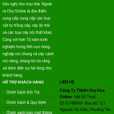
hữu nghị cho mọi nhà. Ngoài
ra Chợ Online là địa điểm
cung cấp cung cấp các loại
vật tư trồng cây, cây ăn trái
và các loại cây nội thất khác.
Cùng với hơn 10 năm kinh
nghiệm trong lĩnh vực nông
nghiệp nói chung và cây cảnh
nói riêng, chúng tôi tin rằng
sẽ đem đến sự hài lòng cho
khách hàng.
LIÊN HỆ
HỖ TRỢ KHÁCH HÀNG
Công Ty TNHH Chợ Hoa
Chính Sách Đổi Trả
Online
- Mã Số Thuế:
Chính Sách & Quy Định
0316748930- Địa chỉ: 121
Nguyễn Thị Kiểu, Phường Tân
Chính sách bảo mật thông