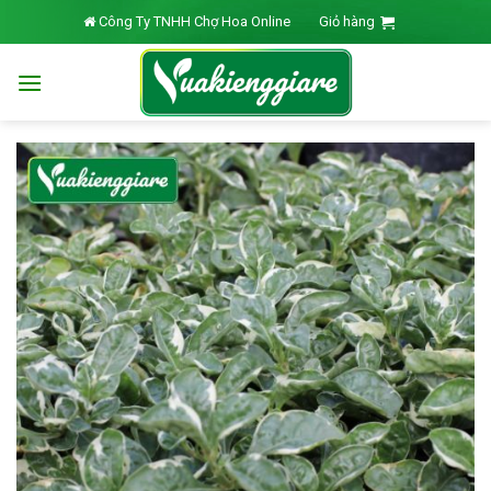
Skip
Công Ty TNHH Chợ Hoa Online
Giỏ hàng
to
content