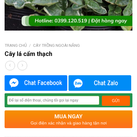
TRANG CHỦ
/
CÂY TRỒNG NGOÀI NẮNG
Cây lá cẩm thạch
MUA NGAY
Gọi điện xác nhận và giao hàng tận nơi