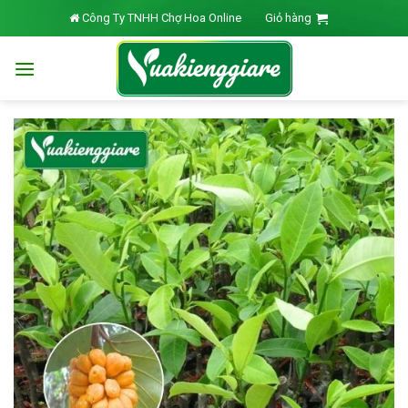
Skip
Công Ty TNHH Chợ Hoa Online
Giỏ hàng
to
content