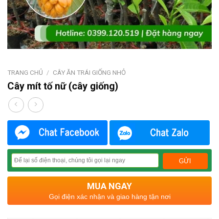
TRANG CHỦ
/
CÂY ĂN TRÁI GIỐNG NHỎ
Cây mít tố nữ (cây giống)
MUA NGAY
Gọi điện xác nhận và giao hàng tận nơi