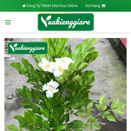
Skip
Công Ty TNHH Chợ Hoa Online
Giỏ hàng
to
content