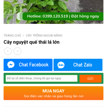
TRANG CHỦ
/
CÂY TRỒNG NGOÀI NẮNG
Cây nguyệt quế thái lá lớn
MUA NGAY
Gọi điện xác nhận và giao hàng tận nơi