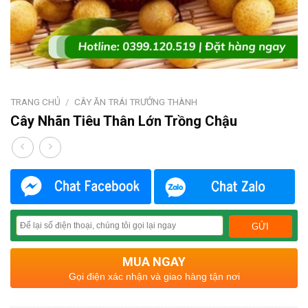
TRANG CHỦ
/
CÂY ĂN TRÁI TRƯỞNG THÀNH
Cây Nhãn Tiêu Thân Lớn Trồng Chậu
MUA NGAY
Gọi điện xác nhận và giao hàng tận nơi