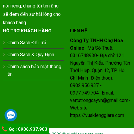
nói riêng, chúng tôi tin rằng
sẽ đem đến sự hài lòng cho
khách hàng.
LIÊN HỆ
HỖ TRỢ KHÁCH HÀNG
Công Ty TNHH Chợ Hoa
Chính Sách Đổi Trả
Online
- Mã Số Thuế:
Chính Sách & Quy Định
0316748930- Địa chỉ: 121
Nguyễn Thị Kiểu, Phường Tân
Chính sách bảo mật thông
Thới Hiệp, Quận 12, TP Hồ
tin
Chí Minh- Điện thoại:
0902.956.937 -
0977.749.704- Email:
vattutrongcayvn@gmail.com-
Website:
https://vuakienggiare.com
Gọi: 0906.937.903