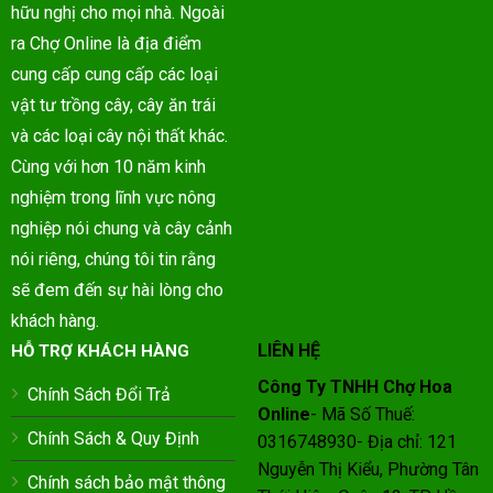
hữu nghị cho mọi nhà. Ngoài
ra Chợ Online là địa điểm
cung cấp cung cấp các loại
vật tư trồng cây, cây ăn trái
và các loại cây nội thất khác.
Cùng với hơn 10 năm kinh
nghiệm trong lĩnh vực nông
nghiệp nói chung và cây cảnh
nói riêng, chúng tôi tin rằng
sẽ đem đến sự hài lòng cho
khách hàng.
LIÊN HỆ
HỖ TRỢ KHÁCH HÀNG
Công Ty TNHH Chợ Hoa
Chính Sách Đổi Trả
Online
- Mã Số Thuế:
Chính Sách & Quy Định
0316748930- Địa chỉ: 121
Nguyễn Thị Kiểu, Phường Tân
Chính sách bảo mật thông