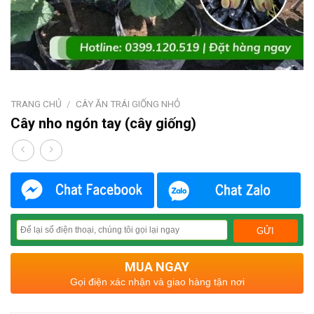
TRANG CHỦ
/
CÂY ĂN TRÁI GIỐNG NHỎ
Cây nho ngón tay (cây giống)
MUA NGAY
Gọi điện xác nhận và giao hàng tận nơi