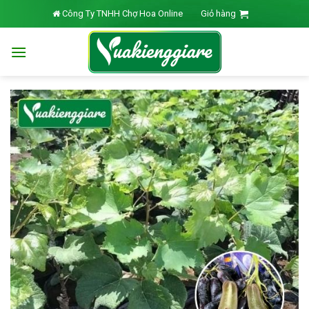
Skip
Công Ty TNHH Chợ Hoa Online
Giỏ hàng
to
content