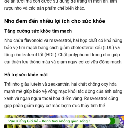
để ăn tươi mà còn được sử dụng để trang trí món ăn, làm
rượu nho và các sản phẩm chế biến khác.
Nho đem đến nhiều lợi ích cho sức khỏe
Tăng cường sức khỏe tim mạch
Nho chứa flavonoid và resveratrol, hai hợp chất có khả năng
bảo vệ tim mạch bằng cách giảm cholesterol xấu (LDL) và
tăng cholesterol tốt (HDL). Chất polyphenol trong nho giúp
cải thiện lưu thông máu và giảm nguy cơ xơ vữa động mạch.
Hỗ trợ sức khỏe mắt
Trái nho giàu lutein và zeaxanthin, hai chất chống oxy hóa
mạnh mẽ giúp bảo vệ võng mạc khỏi tác động của ánh sáng
xanh và ngăn ngừa thoái hóa điểm vàng. Resveratrol cũng
góp phần giảm nguy cơ mắc bệnh đục thủy tinh thể.