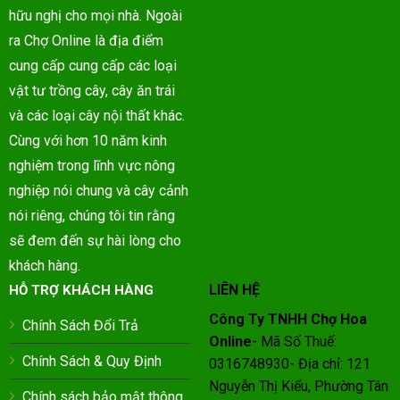
hữu nghị cho mọi nhà. Ngoài
ra Chợ Online là địa điểm
cung cấp cung cấp các loại
vật tư trồng cây, cây ăn trái
và các loại cây nội thất khác.
Cùng với hơn 10 năm kinh
nghiệm trong lĩnh vực nông
nghiệp nói chung và cây cảnh
nói riêng, chúng tôi tin rằng
sẽ đem đến sự hài lòng cho
khách hàng.
LIÊN HỆ
HỖ TRỢ KHÁCH HÀNG
Công Ty TNHH Chợ Hoa
Chính Sách Đổi Trả
Online
- Mã Số Thuế:
Chính Sách & Quy Định
0316748930- Địa chỉ: 121
Nguyễn Thị Kiểu, Phường Tân
Chính sách bảo mật thông