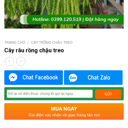
TRANG CHỦ
/
CÂY TRỒNG CHẬU TREO
Cây râu rồng chậu treo
MUA NGAY
Gọi điện xác nhận và giao hàng tận nơi