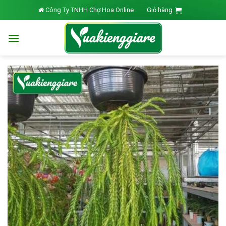
Skip
Công Ty TNHH Chợ Hoa Online
Giỏ hàng
to
content