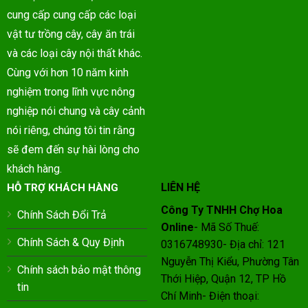
cung cấp cung cấp các loại
vật tư trồng cây, cây ăn trái
và các loại cây nội thất khác.
Cùng với hơn 10 năm kinh
nghiệm trong lĩnh vực nông
nghiệp nói chung và cây cảnh
nói riêng, chúng tôi tin rằng
sẽ đem đến sự hài lòng cho
khách hàng.
LIÊN HỆ
HỖ TRỢ KHÁCH HÀNG
Công Ty TNHH Chợ Hoa
Chính Sách Đổi Trả
Online
- Mã Số Thuế:
Chính Sách & Quy Định
0316748930- Địa chỉ: 121
Nguyễn Thị Kiểu, Phường Tân
Chính sách bảo mật thông
Thới Hiệp, Quận 12, TP Hồ
tin
Chí Minh- Điện thoại: