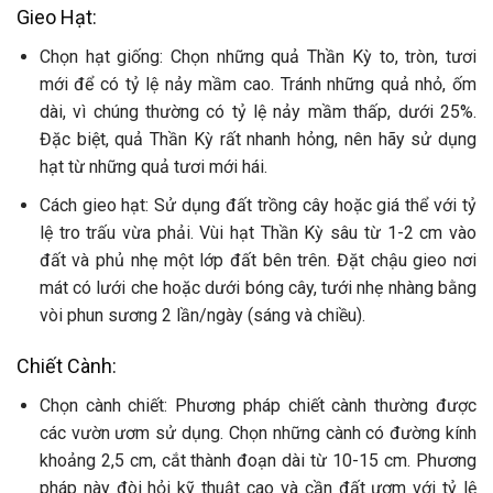
Gieo Hạt:
Chọn hạt giống: Chọn những quả Thần Kỳ to, tròn, tươi
mới để có tỷ lệ nảy mầm cao. Tránh những quả nhỏ, ốm
dài, vì chúng thường có tỷ lệ nảy mầm thấp, dưới 25%.
Đặc biệt, quả Thần Kỳ rất nhanh hỏng, nên hãy sử dụng
hạt từ những quả tươi mới hái.
Cách gieo hạt: Sử dụng đất trồng cây hoặc giá thể với tỷ
lệ tro trấu vừa phải. Vùi hạt Thần Kỳ sâu từ 1-2 cm vào
đất và phủ nhẹ một lớp đất bên trên. Đặt chậu gieo nơi
mát có lưới che hoặc dưới bóng cây, tưới nhẹ nhàng bằng
vòi phun sương 2 lần/ngày (sáng và chiều).
Chiết Cành:
Chọn cành chiết: Phương pháp chiết cành thường được
các vườn ươm sử dụng. Chọn những cành có đường kính
khoảng 2,5 cm, cắt thành đoạn dài từ 10-15 cm. Phương
pháp này đòi hỏi kỹ thuật cao và cần đất ươm với tỷ lệ