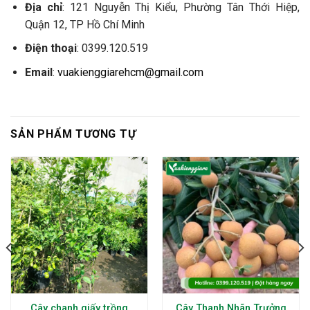
Địa chỉ
: 121 Nguyễn Thị Kiểu, Phường Tân Thới Hiệp,
Quận 12, TP Hồ Chí Minh
Điện thoại
: 0399.120.519
Email
:
vuakienggiarehcm@gmail.com
SẢN PHẨM TƯƠNG TỰ
Cây chanh giấy trồng
Cây Thanh Nhãn Trưởng