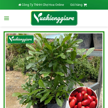
Skip
Công Ty TNHH Chợ Hoa Online
Giỏ hàng
to
content