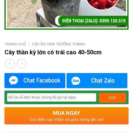
TRANG CHỦ
/
CÂY ĂN TRÁI TRƯỞNG THÀNH
Cây thần kỳ lớn có trái cao 40-50cm
MUA NGAY
Gọi điện xác nhận và giao hàng tận nơi