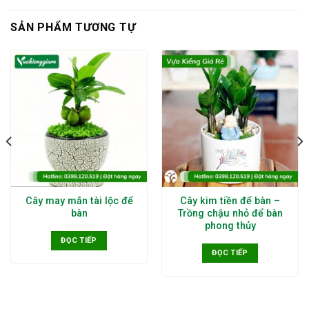
SẢN PHẨM TƯƠNG TỰ
Cây may mắn tài lộc để
Cây kim tiền để bàn –
bàn
Trồng chậu nhỏ để bàn
phong thủy
ĐỌC TIẾP
ĐỌC TIẾP