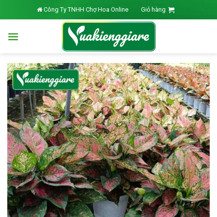
Skip
Công Ty TNHH Chợ Hoa Online
Giỏ hàng
to
content