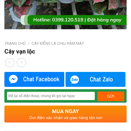
TRANG CHỦ
/
CÂY KIỂNG LÁ CHỊU RÂM MÁT
Cây vạn lộc
MUA NGAY
Gọi điện xác nhận và giao hàng tận nơi