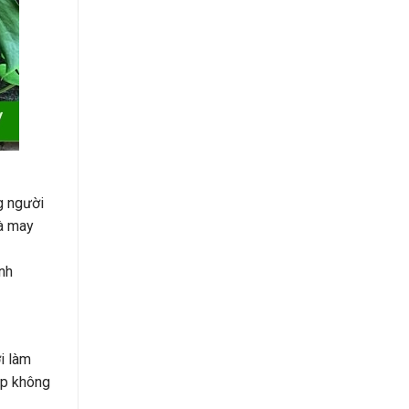
g người
và may
inh
i làm
úp không