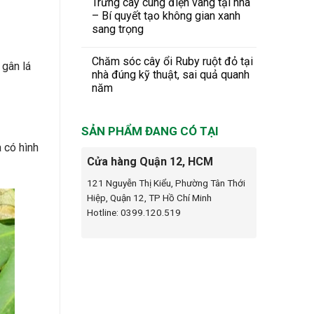
Trưng cây cung điện vàng tại nhà
– Bí quyết tạo không gian xanh
sang trọng
Chăm sóc cây ổi Ruby ruột đỏ tại
 gân lá
nhà đúng kỹ thuật, sai quả quanh
năm
SẢN PHẨM ĐANG CÓ TẠI
 có hình
Cửa hàng Quận 12, HCM
121 Nguyễn Thị Kiểu, Phường Tân Thới
Hiệp, Quận 12, TP Hồ Chí Minh
Hotline: 0399.120.519