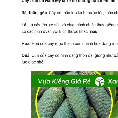
Cây trầu bà Nam Mỹ lá xẻ có những đặc điểm nổi 
Rễ, thân, gốc:
Cây có thân leo kích thước lớn, thân nh
Lá:
Lá cây lớn, xẻ sâu và chia thành nhiều thùy giống
có các hình ovan với kích thước khác nhau.
Hoa:
Hoa của cây mọc thành cụm, cánh hoa dạng mo 
Quả:
Quả của cây có hình dáng thon dài giống như bắ
lục giác nhỏ.