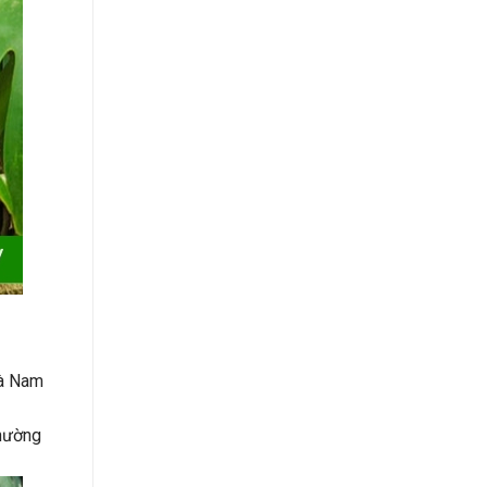
bà Nam
thường