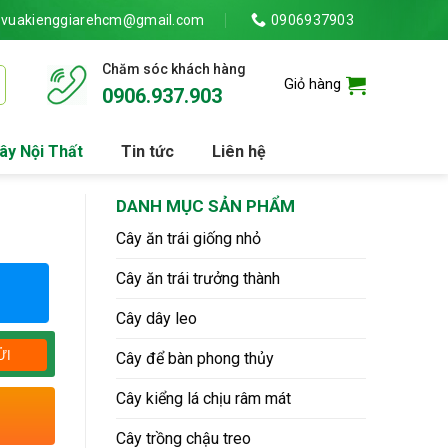
vuakienggiarehcm@gmail.com
0906937903
Chăm sóc khách hàng
Giỏ hàng
0906.937.903
ây Nội Thất
Tin tức
Liên hệ
DANH MỤC SẢN PHẨM
Cây ăn trái giống nhỏ
Cây ăn trái trưởng thành
Cây dây leo
Cây để bàn phong thủy
Cây kiểng lá chịu râm mát
Cây trồng chậu treo