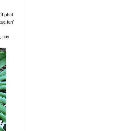
ất phát
xua tan”
, cây