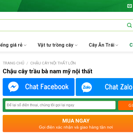
iểng giá rẻ
Vật tư trồng cây
Cây Ăn Trái
C
TRANG CHỦ
/
CHẬU CÂY NỘI THẤT LỚN
Chậu cây trầu bà nam mỹ nội thất
MUA NGAY
Gọi điện xác nhận và giao hàng tận nơi