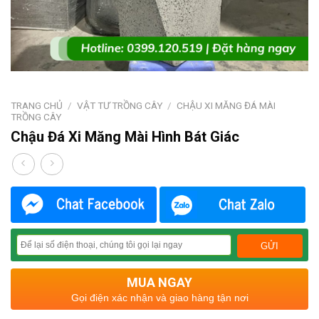
TRANG CHỦ
/
VẬT TƯ TRỒNG CÂY
/
CHẬU XI MĂNG ĐÁ MÀI
TRỒNG CÂY
Chậu Đá Xi Măng Mài Hình Bát Giác
MUA NGAY
Gọi điện xác nhận và giao hàng tận nơi