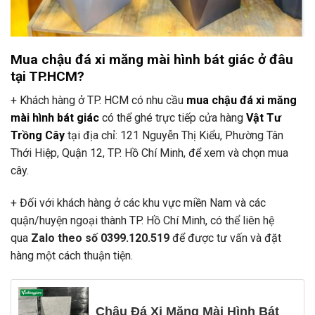
Mua chậu đá xi măng mài hình bát giác ở đâu
tại TP.HCM?
+ Khách hàng ở TP. HCM có nhu cầu
mua chậu đá xi măng
mài hình bát giác
có thể ghé trực tiếp cửa hàng
Vật Tư
Trồng Cây
tại địa chỉ: 121 Nguyễn Thị Kiểu, Phường Tân
Thới Hiệp, Quận 12, TP. Hồ Chí Minh, để xem và chọn mua
cây.
+ Đối với khách hàng ở các khu vực miền Nam và các
quận/huyện ngoại thành TP. Hồ Chí Minh, có thể liên hệ
qua
Zalo theo số 0399.120.519
để được tư vấn và đặt
hàng một cách thuận tiện.
Chậu Đá Xi Măng Mài Hình Bát