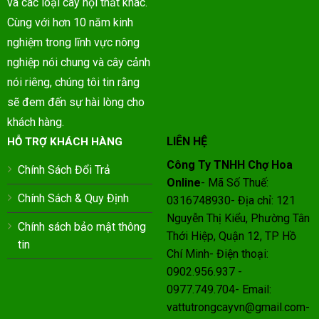
và các loại cây nội thất khác.
Cùng với hơn 10 năm kinh
nghiệm trong lĩnh vực nông
nghiệp nói chung và cây cảnh
nói riêng, chúng tôi tin rằng
sẽ đem đến sự hài lòng cho
khách hàng.
LIÊN HỆ
HỖ TRỢ KHÁCH HÀNG
Công Ty TNHH Chợ Hoa
Chính Sách Đổi Trả
Online
- Mã Số Thuế:
Chính Sách & Quy Định
0316748930- Địa chỉ: 121
Nguyễn Thị Kiểu, Phường Tân
Chính sách bảo mật thông
Thới Hiệp, Quận 12, TP Hồ
tin
Chí Minh- Điện thoại:
0902.956.937 -
0977.749.704- Email:
vattutrongcayvn@gmail.com-