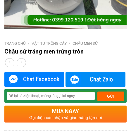
TRANG CHỦ
/
VẬT TƯ TRỒNG CÂY
/
CHẬU MEN SỨ
Chậu sứ tráng men trứng tròn
MUA NGAY
Gọi điện xác nhận và giao hàng tận nơi