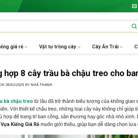
iểng giá rẻ
Vật tư trồng cây
Cây Ăn Trái
C
 hợp 8 cây trầu bà chậu treo cho ba
 ON
05/01/2025
BY
NHÃ THANH
u bà chậu treo
từ lâu đã trở thành biểu tượng của không gian
hiên. Với thiết kế chậu treo, những loại cây này không chỉ giúp
ù hợp để trang trí ban công, sân thượng hay góc nhà nhỏ xinh. D
Vựa Kiểng Giá Rẻ
à
muốn giới thiệu, giúp bạn dễ dàng chọn lựa