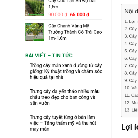
Cây Cúc Tần Ấn Độ Dài
1,5m
Nội d
Giá
Giá
90.000
₫
65.000
₫
gốc
hiện
Lợi 
Cây Chanh Vàng Mỹ
là:
tại
Cây 
Trưởng Thành Có Trái Cao
90.000 ₫.
là:
Cây 
1m-1,6m
65.000 ₫.
Cây 
Cây 
BÀI VIẾT – TIN TỨC
Cây 
Trồng cây mận xanh đường từ cây
Cây 
giống: Kỹ thuật trồng và chăm sóc
Cây 
hiệu quả tại nhà
Cây 
Vẻ 
Trưng cây dạ yến thảo nhiều màu
Các
chậu treo đẹp cho ban công và
Mua
sân vườn
Liê
Trưng cây tuyết tùng ở bàn làm
việc – Tăng thẩm mỹ và thu hút
Lợi 
may mắn