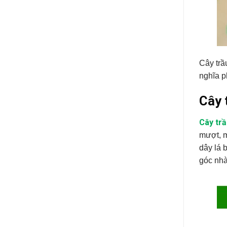
Cây trầ
nghĩa p
Cây 
Cây trầ
mượt, m
dây lá 
góc nh