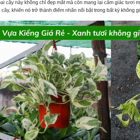
oại cây này không chỉ đẹp mắt mà còn mang lại cảm giác tươi 
 cây, khiến nó trở thành điểm nhấn nổi bật trong bất kỳ không gi