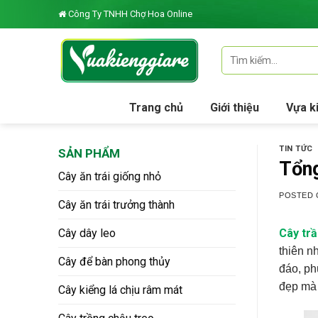
Skip
Công Ty TNHH Chợ Hoa Online
to
content
Tìm
kiếm:
Trang chủ
Giới thiệu
Vựa k
TIN TỨC
SẢN PHẨM
Tổng
Cây ăn trái giống nhỏ
POSTED
Cây ăn trái trưởng thành
Cây dây leo
Cây trầ
thiên n
Cây để bàn phong thủy
đáo, ph
đẹp m
Cây kiểng lá chịu râm mát