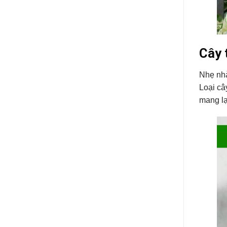
Cây 
Nhẹ nhà
Loại câ
mang lạ