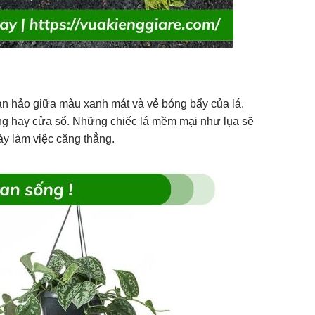
àn hảo giữa màu xanh mát và vẻ bóng bẩy của lá.
ông hay cửa sổ. Những chiếc lá mềm mại như lụa sẽ
ày làm việc căng thẳng.