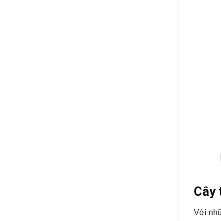
Cây 
Với nhữ