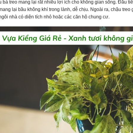
u bà treo mang lại rất nhiều lợi ích cho không gian sống. Đầu ti
mang lại bầu không khí trong lành, dễ chịu. Ngoài ra, chậu treo 
gôi nhà có diện tích nhỏ hoặc các căn hộ chung cư.