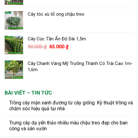
Cây tóc xù tổ ong chậu treo
Cây Cúc Tần Ấn Độ Dài 1,5m
Giá
Giá
90.000
₫
65.000
₫
gốc
hiện
là:
tại
Cây Chanh Vàng Mỹ Trưởng Thành Có Trái Cao 1m-
90.000 ₫.
là:
1,6m
65.000 ₫.
BÀI VIẾT – TIN TỨC
Trồng cây mận xanh đường từ cây giống: Kỹ thuật trồng và
chăm sóc hiệu quả tại nhà
Trưng cây dạ yến thảo nhiều màu chậu treo đẹp cho ban
công và sân vườn