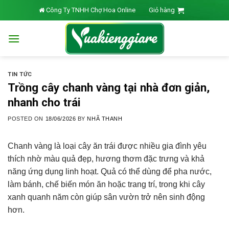
Skip
Công Ty TNHH Chợ Hoa Online
Giỏ hàng
to
content
TIN TỨC
Trồng cây chanh vàng tại nhà đơn giản,
nhanh cho trái
POSTED ON
18/06/2026
BY
NHÃ THANH
Chanh vàng là loại cây ăn trái được nhiều gia đình yêu
thích nhờ màu quả đẹp, hương thơm đặc trưng và khả
năng ứng dụng linh hoạt. Quả có thể dùng để pha nước,
làm bánh, chế biến món ăn hoặc trang trí, trong khi cây
xanh quanh năm còn giúp sân vườn trở nên sinh động
hơn.