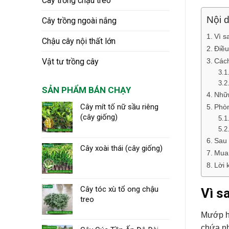
Cây trồng chậu treo
Nội d
Cây trồng ngoài nắng
Vì s
Chậu cây nội thất lớn
Điều
Cách
Vật tư trồng cây
SẢN PHẨM BÁN CHẠY
Nhữn
Cây mít tố nữ sầu riêng
Phò
(cây giống)
Sau 
Cây xoài thái (cây giống)
Mua
Lời 
Cây tóc xù tổ ong chậu
Vì s
treo
Mướp hư
chứa nh