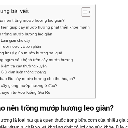
ung bài viết
ao nên trồng mướp hương leo giàn?
 kiện giúp cây mướp hương phát triển khỏe mạnh
 trồng mướp hương leo giàn
Làm giàn cho cây
Tưới nước và bón phân
g lưu ý giúp mướp hương sai quả
ng ngừa sâu bệnh trên cây mướp hương
Kiểm tra cây thường xuyên
Giữ giàn luôn thông thoáng
bao lâu cây mướp hương cho thu hoạch?
 cây giống mướp hương ở đâu?
khuyên từ Vựa Kiểng Giá Rẻ
ao nên trồng mướp hương leo giàn?
ơng là loại rau quả quen thuộc trong bữa cơm của nhiều gia đ
iều vitamin, chất xơ và khoáng chất có lợi cho sức khỏe. Đây 