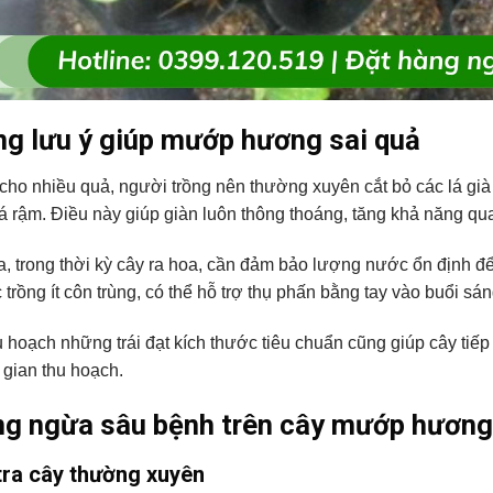
g lưu ý giúp mướp hương sai quả
cho nhiều quả, người trồng nên thường xuyên cắt bỏ các lá già
uá rậm. Điều này giúp giàn luôn thông thoáng, tăng khả năng q
a, trong thời kỳ cây ra hoa, cần đảm bảo lượng nước ổn định đ
 trồng ít côn trùng, có thể hỗ trợ thụ phấn bằng tay vào buổi sán
u hoạch những trái đạt kích thước tiêu chuẩn cũng giúp cây tiế
i gian thu hoạch.
g ngừa sâu bệnh trên cây mướp hương
tra cây thường xuyên