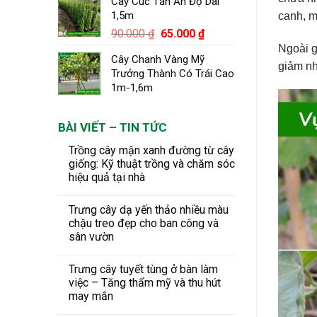
Cây Cúc Tần Ấn Độ Dài
1,5m
canh, m
Giá
Giá
90.000
₫
65.000
₫
gốc
hiện
Ngoài g
Cây Chanh Vàng Mỹ
là:
tại
giảm nh
Trưởng Thành Có Trái Cao
90.000 ₫.
là:
1m-1,6m
65.000 ₫.
BÀI VIẾT – TIN TỨC
Trồng cây mận xanh đường từ cây
giống: Kỹ thuật trồng và chăm sóc
hiệu quả tại nhà
Trưng cây dạ yến thảo nhiều màu
chậu treo đẹp cho ban công và
sân vườn
Trưng cây tuyết tùng ở bàn làm
việc – Tăng thẩm mỹ và thu hút
may mắn