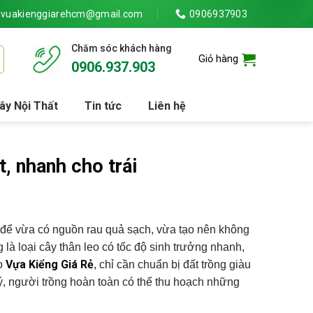
vuakienggiarehcm@gmail.com
0906937903
Chăm sóc khách hàng
Giỏ hàng
0906.937.903
ây Nội Thất
Tin tức
Liên hệ
, nhanh cho trái
 để vừa có nguồn rau quả sạch, vừa tạo nên không
 loại cây thân leo có tốc độ sinh trưởng nhanh,
Vựa Kiểng Giá Rẻ
eo
, chỉ cần chuẩn bị đất trồng giàu
ý, người trồng hoàn toàn có thể thu hoạch những