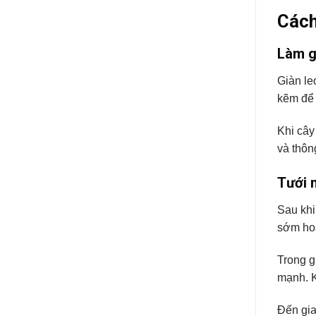
Cách
Làm g
Giàn le
kẽm để 
Khi cây
và thôn
Tưới 
Sau khi
sớm hoặ
Trong g
mạnh. K
Đến gia