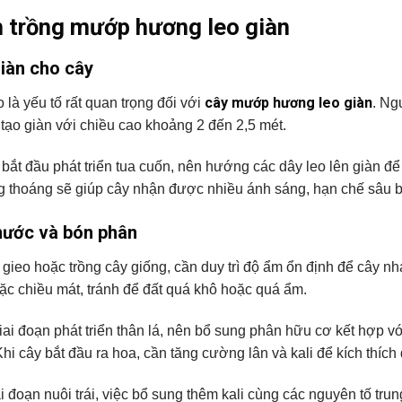
 trồng mướp hương leo giàn
iàn cho cây
cây mướp hương leo giàn
o là yếu tố rất quan trọng đối với
. Ng
tạo giàn với chiều cao khoảng 2 đến 2,5 mét.
 bắt đầu phát triển tua cuốn, nên hướng các dây leo lên giàn đ
g thoáng sẽ giúp cây nhận được nhiều ánh sáng, hạn chế sâu bện
nước và bón phân
 gieo hoặc trồng cây giống, cần duy trì độ ẩm ổn định để cây n
c chiều mát, tránh để đất quá khô hoặc quá ẩm.
iai đoạn phát triển thân lá, nên bổ sung phân hữu cơ kết hợp v
hi cây bắt đầu ra hoa, cần tăng cường lân và kali để kích thích
i đoạn nuôi trái, việc bổ sung thêm kali cùng các nguyên tố trun