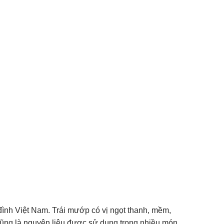
ình Việt Nam. Trái mướp có vị ngọt thanh, mềm,
cũng là nguyên liệu được sử dụng trong nhiều món