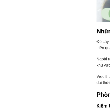
Nhữn
Để cây 
triển q
Ngoài r
khu vực
Việc th
dài thờ
Phòn
Kiểm 