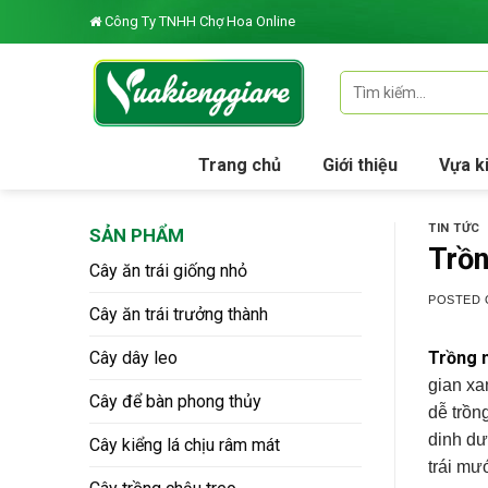
Skip
Công Ty TNHH Chợ Hoa Online
to
content
Tìm
kiếm:
Trang chủ
Giới thiệu
Vựa k
TIN TỨC
SẢN PHẨM
Trồn
Cây ăn trái giống nhỏ
POSTED
Cây ăn trái trưởng thành
Cây dây leo
Trồng 
gian xa
Cây để bàn phong thủy
dễ trồn
dinh dư
Cây kiểng lá chịu râm mát
trái mư