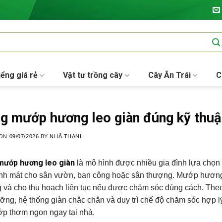
iểng giá rẻ
Vật tư trồng cây
Cây Ăn Trái
C
g mướp hương leo giàn đúng kỹ thuật
 ON
09/07/2026
BY
NHÃ THANH
mướp hương leo giàn
là mô hình được nhiều gia đình lựa chọn
nh mát cho sân vườn, ban công hoặc sân thượng. Mướp hương là
g và cho thu hoạch liên tục nếu được chăm sóc đúng cách. Th
ỡng, hệ thống giàn chắc chắn và duy trì chế độ chăm sóc hợp l
ớp thơm ngon ngay tại nhà.