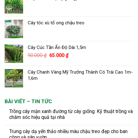
Cây tóc xù tổ ong chậu treo
Cây Cúc Tần Ấn Độ Dài 1,5m
Giá
Giá
90.000
₫
65.000
₫
gốc
hiện
là:
tại
Cây Chanh Vàng Mỹ Trưởng Thành Có Trái Cao 1m-
90.000 ₫.
là:
1,6m
65.000 ₫.
BÀI VIẾT – TIN TỨC
Trồng cây mận xanh đường từ cây giống: Kỹ thuật trồng và
chăm sóc hiệu quả tại nhà
Trưng cây dạ yến thảo nhiều màu chậu treo đẹp cho ban
công và sân vườn