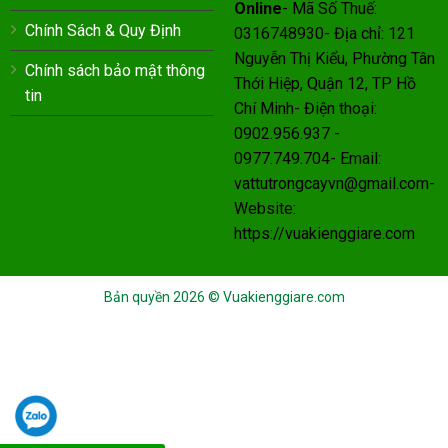
Online
- Mã Số Thuế:
Chính Sách & Quy Định
0316748930- Địa chỉ: 121
Nguyễn Thị Kiểu, Phường Tân
Chính sách bảo mật thông
Thới Hiệp, Quận 12, TP Hồ
tin
Chí Minh- Điện thoại:
0902.956.937 -
0977.749.704- Email:
vattutrongcayvn@gmail.com-
Website:
https://vuakienggiare.com
Bản quyền 2026 ©
Vuakienggiare.com