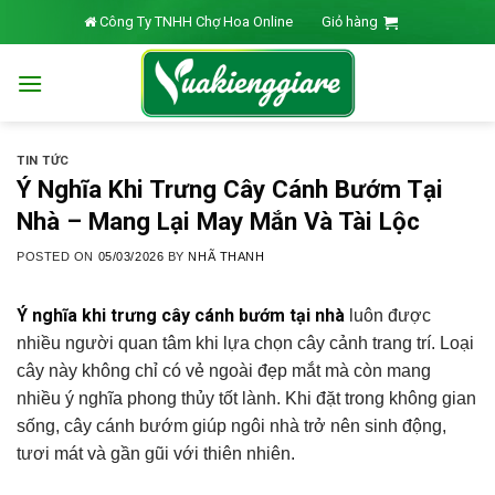
Skip
Công Ty TNHH Chợ Hoa Online
Giỏ hàng
to
content
TIN TỨC
Ý Nghĩa Khi Trưng Cây Cánh Bướm Tại
Nhà – Mang Lại May Mắn Và Tài Lộc
POSTED ON
05/03/2026
BY
NHÃ THANH
Ý nghĩa khi trưng cây cánh bướm tại nhà
luôn được
nhiều người quan tâm khi lựa chọn cây cảnh trang trí. Loại
cây này không chỉ có vẻ ngoài đẹp mắt mà còn mang
nhiều ý nghĩa phong thủy tốt lành. Khi đặt trong không gian
sống, cây cánh bướm giúp ngôi nhà trở nên sinh động,
tươi mát và gần gũi với thiên nhiên.