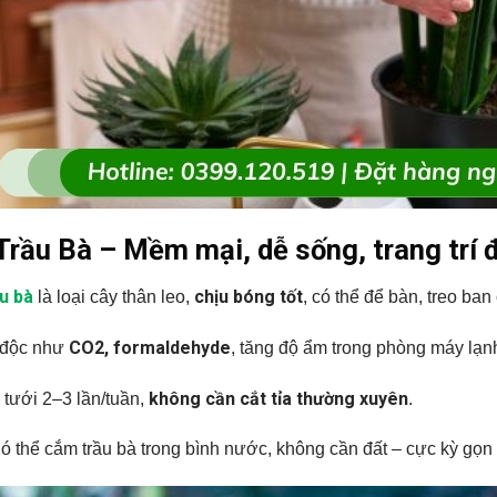
Trầu Bà – Mềm mại, dễ sống, trang trí 
u bà
chịu bóng tốt
là loại cây thân leo,
, có thể để bàn, treo ban
CO2, formaldehyde
 độc như
, tăng độ ẩm trong phòng máy lạn
không cần cắt tỉa thường xuyên
 tưới 2–3 lần/tuần,
.
Có thể cắm trầu bà trong bình nước, không cần đất – cực kỳ gọn