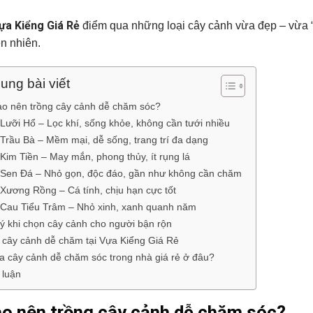
ựa Kiểng Giá Rẻ
điểm qua những loại cây cảnh vừa đẹp – vừa “l
ên nhiên.
ung bài viết
ao nên trồng cây cảnh dễ chăm sóc?
Lưỡi Hổ – Lọc khí, sống khỏe, không cần tưới nhiều
Trầu Bà – Mềm mại, dễ sống, trang trí đa dạng
Kim Tiền – May mắn, phong thủy, ít rụng lá
Sen Đá – Nhỏ gọn, độc đáo, gần như không cần chăm
Xương Rồng – Cá tính, chịu hạn cực tốt
Cau Tiểu Trâm – Nhỏ xinh, xanh quanh năm
ý khi chọn cây cảnh cho người bận rộn
cây cảnh dễ chăm tại Vựa Kiểng Giá Rẻ
 cây cảnh dễ chăm sóc trong nhà giá rẻ ở đâu?
 luận
ao nên trồng cây cảnh dễ chăm sóc?