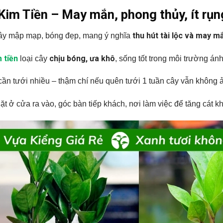
Kim Tiền – May mắn, phong thủy, ít rụn
thu hút tài lộc và may m
ây mập mạp, bóng đẹp, mang ý nghĩa
 tiền
chịu bóng, ưa khô
loại cây
, sống tốt trong môi trường án
ần tưới nhiều – thậm chí nếu quên tưới 1 tuần cây vẫn không
Đặt ở cửa ra vào, góc bàn tiếp khách, nơi làm việc để tăng cát kh