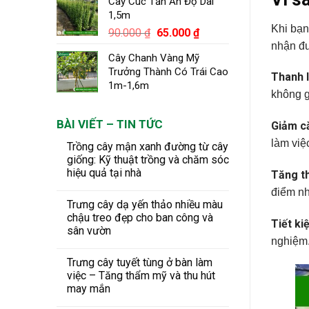
Cây Cúc Tần Ấn Độ Dài
1,5m
Khi bạn
Giá
Giá
90.000
₫
65.000
₫
nhận đư
gốc
hiện
Cây Chanh Vàng Mỹ
là:
tại
Trưởng Thành Có Trái Cao
90.000 ₫.
là:
Thanh 
1m-1,6m
65.000 ₫.
không g
BÀI VIẾT – TIN TỨC
Giảm că
làm việ
Trồng cây mận xanh đường từ cây
giống: Kỹ thuật trồng và chăm sóc
hiệu quả tại nhà
Tăng t
điểm n
Trưng cây dạ yến thảo nhiều màu
chậu treo đẹp cho ban công và
Tiết k
sân vườn
nghiệm
Trưng cây tuyết tùng ở bàn làm
việc – Tăng thẩm mỹ và thu hút
may mắn