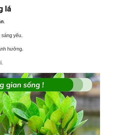
g lá
ắn
.
h sáng yếu.
 ảnh hưởng.
í.