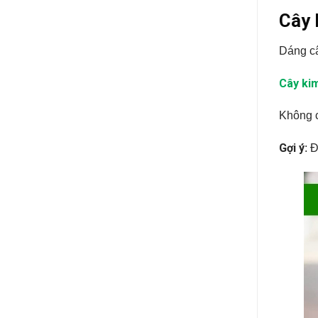
Cây 
Dáng c
Cây kim
Không c
Gợi ý
: 