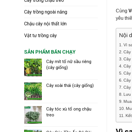
Cây trồng chậu treo
V
Cùng
Cây trồng ngoài nắng
yêu thi
Chậu cây nội thất lớn
Nội d
Vật tư trồng cây
Vì s
SẢN PHẨM BÁN CHẠY
Cây 
Cây 
Cây mít tố nữ sầu riêng
Cây 
(cây giống)
Cây 
Cây 
Cây xoài thái (cây giống)
Cây 
Lưu 
Mua 
Mua
Cây tóc xù tổ ong chậu
treo
Kết
Vì s