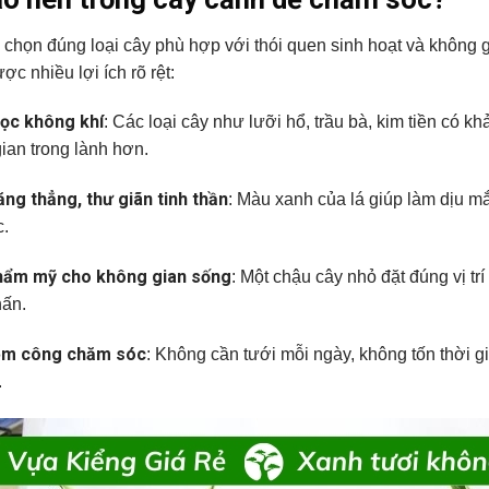
 chọn đúng loại cây phù hợp với thói quen sinh hoạt và không g
ợc nhiều lợi ích rõ rệt:
lọc không khí
: Các loại cây như lưỡi hổ, trầu bà, kim tiền có k
ian trong lành hơn.
ng thẳng, thư giãn tinh thần
: Màu xanh của lá giúp làm dịu mắt
c.
hẩm mỹ cho không gian sống
: Một chậu cây nhỏ đặt đúng vị tr
hấn.
iệm công chăm sóc
: Không cần tưới mỗi ngày, không tốn thời gi
.