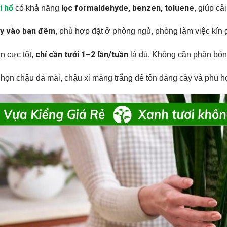
i hổ
lọc formaldehyde, benzen, toluene
có khả năng
, giúp cả
xy vào ban đêm
, phù hợp đặt ở phòng ngủ, phòng làm việc kín g
chỉ cần tưới 1–2 lần/tuần
n cực tốt,
là đủ. Không cần phân bón
Chọn chậu đá mài, chậu xi măng trắng để tôn dáng cây và phù h