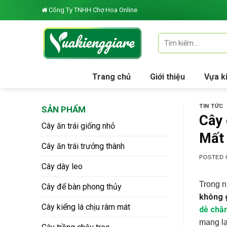
Skip
Công Ty TNHH Chợ Hoa Online
to
content
Tìm
kiếm:
Trang chủ
Giới thiệu
Vựa k
TIN TỨC
SẢN PHẨM
Cây 
Cây ăn trái giống nhỏ
Mất
Cây ăn trái trưởng thành
POSTED
Cây dây leo
Trong n
Cây để bàn phong thủy
không 
Cây kiểng lá chịu râm mát
dễ chă
mang lạ