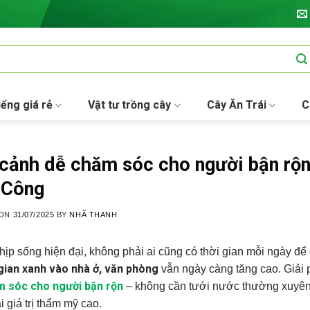
iểng giá rẻ
Vật tư trồng cây
Cây Ăn Trái
C
cảnh dễ chăm sóc cho người bận rộn
 Công
 ON
31/07/2025
BY
NHÃ THANH
hịp sống hiện đại, không phải ai cũng có thời gian mỗi ngày đ
gian xanh vào nhà ở, văn phòng
vẫn ngày càng tăng cao. Giải
m sóc cho người bận rộn
– không cần tưới nước thường xuyên, 
i giá trị thẩm mỹ cao.