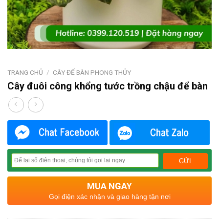
TRANG CHỦ
/
CÂY ĐỂ BÀN PHONG THỦY
Cây đuôi công khổng tước trồng chậu để bàn
MUA NGAY
Gọi điện xác nhận và giao hàng tận nơi