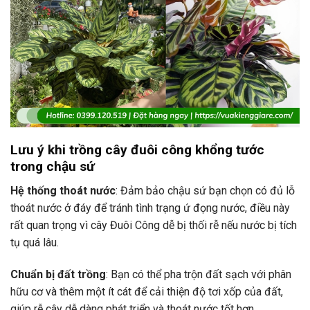
Lưu ý khi trồng cây đuôi công khổng tước
trong chậu sứ
Hệ thống thoát nước
: Đảm bảo chậu sứ bạn chọn có đủ lỗ
thoát nước ở đáy để tránh tình trạng ứ đọng nước, điều này
rất quan trọng vì cây Đuôi Công dễ bị thối rễ nếu nước bị tích
tụ quá lâu.
Chuẩn bị đất trồng
: Bạn có thể pha trộn đất sạch với phân
hữu cơ và thêm một ít cát để cải thiện độ tơi xốp của đất,
giúp rễ cây dễ dàng phát triển và thoát nước tốt hơn.