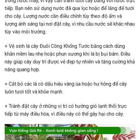
trong nước máy, vì vậy cần tránh tưới cây bằng vòi nước trực
tiếp. Bạn nên sử dụng nước đã qua lọc hoặc để lắng để tưới
cho cây. Lượng nước cần điều chỉnh tùy theo độ ẩm và
lượng ánh sáng tại nơi đặt cây, vì nhu cầu nước sẽ khác nhau
tùy vào môi trường.
+ Vệ sinh lá cây Đuôi Công Khổng Tước bằng cách dùng
khăn mềm lau nhẹ hoặc phun sương khi lá bị bụi bám. Điều
này giúp cây duy trì được vẻ đẹp tự nhiên và tăng cường khả
năng quang hợp.
+ Cắt bỏ các lá có dấu hiệu vàng úa hoặc hư hỏng để cây
luôn tươi tốt và khỏe mạnh.
+ Tránh đặt cây ở những vị trí có hướng gió lạnh thổi trực
tiếp từ máy điều hòa, vì điều này có thể gây hại cho cây.