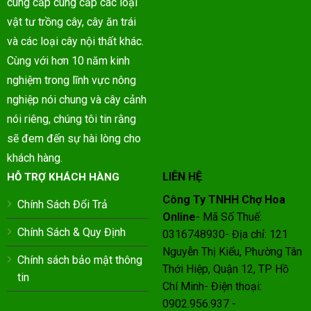
cung cấp cung cấp các loại
vật tư trồng cây, cây ăn trái
và các loại cây nội thất khác.
Cùng với hơn 10 năm kinh
nghiệm trong lĩnh vực nông
nghiệp nói chung và cây cảnh
nói riêng, chúng tôi tin rằng
sẽ đem đến sự hài lòng cho
khách hàng.
LIÊN HỆ
HỖ TRỢ KHÁCH HÀNG
Công Ty TNHH Chợ Hoa
Chính Sách Đổi Trả
Online
- Mã Số Thuế:
Chính Sách & Quy Định
0316748930- Địa chỉ: 121
Nguyễn Thị Kiểu, Phường Tân
Chính sách bảo mật thông
Thới Hiệp, Quận 12, TP Hồ
tin
Chí Minh- Điện thoại:
0902.956.937 -