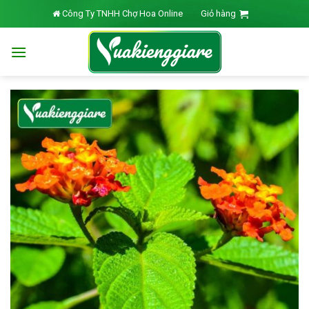
Skip
Công Ty TNHH Chợ Hoa Online
Giỏ hàng
to
content