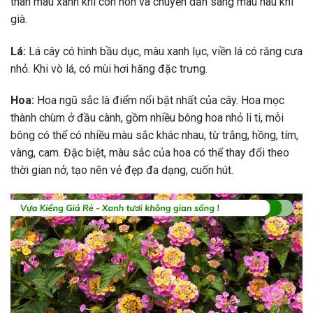
thân màu xanh khi còn non và chuyển dần sang màu nâu khi
già.
Lá:
Lá cây có hình bầu dục, màu xanh lục, viền lá có răng cưa
nhỏ. Khi vò lá, có mùi hơi hăng đặc trưng.
Hoa:
Hoa ngũ sắc là điểm nổi bật nhất của cây. Hoa mọc
thành chùm ở đầu cành, gồm nhiều bông hoa nhỏ li ti, mỗi
bông có thể có nhiều màu sắc khác nhau, từ trắng, hồng, tím,
vàng, cam. Đặc biệt, màu sắc của hoa có thể thay đổi theo
thời gian nở, tạo nên vẻ đẹp đa dạng, cuốn hút.