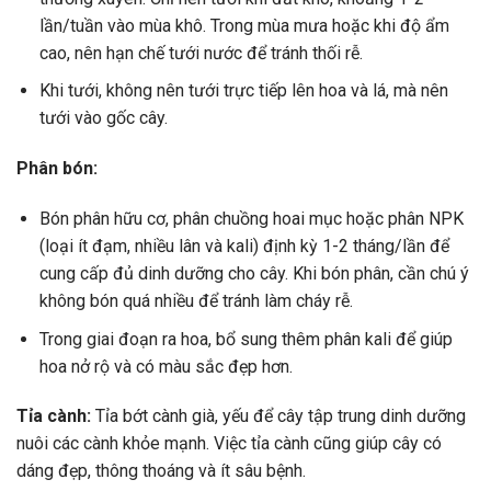
lần/tuần vào mùa khô. Trong mùa mưa hoặc khi độ ẩm
cao, nên hạn chế tưới nước để tránh thối rễ.
Khi tưới, không nên tưới trực tiếp lên hoa và lá, mà nên
tưới vào gốc cây.
Phân bón:
Bón phân hữu cơ, phân chuồng hoai mục hoặc phân NPK
(loại ít đạm, nhiều lân và kali) định kỳ 1-2 tháng/lần để
cung cấp đủ dinh dưỡng cho cây. Khi bón phân, cần chú ý
không bón quá nhiều để tránh làm cháy rễ.
Trong giai đoạn ra hoa, bổ sung thêm phân kali để giúp
hoa nở rộ và có màu sắc đẹp hơn.
Tỉa cành:
Tỉa bớt cành già, yếu để cây tập trung dinh dưỡng
nuôi các cành khỏe mạnh. Việc tỉa cành cũng giúp cây có
dáng đẹp, thông thoáng và ít sâu bệnh.