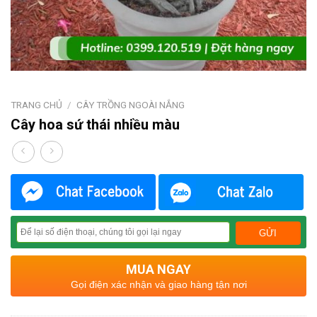
TRANG CHỦ
/
CÂY TRỒNG NGOÀI NẮNG
Cây hoa sứ thái nhiều màu
MUA NGAY
Gọi điện xác nhận và giao hàng tận nơi