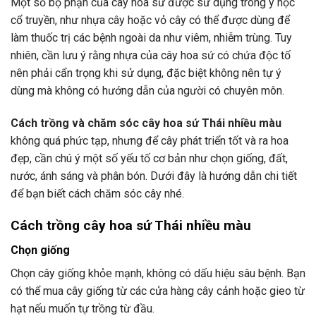
Một số bộ phận của cây hoa sứ được sử dụng trong y học
cổ truyền, như nhựa cây hoặc vỏ cây có thể được dùng để
làm thuốc trị các bệnh ngoài da như viêm, nhiễm trùng. Tuy
nhiên, cần lưu ý rằng nhựa của cây hoa sứ có chứa độc tố
nên phải cẩn trọng khi sử dụng, đặc biệt không nên tự ý
dùng mà không có hướng dẫn của người có chuyên môn.
Cách trồng và chăm sóc cây hoa sứ Thái nhiều màu
không quá phức tạp, nhưng để cây phát triển tốt và ra hoa
đẹp, cần chú ý một số yếu tố cơ bản như chọn giống, đất,
nước, ánh sáng và phân bón. Dưới đây là hướng dẫn chi tiết
để bạn biết cách chăm sóc cây nhé.
Cách trồng cây hoa sứ Thái nhiều màu
Chọn giống
Chọn cây giống khỏe mạnh, không có dấu hiệu sâu bệnh. Bạn
có thể mua cây giống từ các cửa hàng cây cảnh hoặc gieo từ
hạt nếu muốn tự trồng từ đầu.