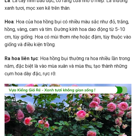
Lá
: Lá cây hình bầu dục, có răng cưa nhỏ ở mép. Lá thường
xanh tươi, mọc xen kẽ trên thân.
Hoa
: Hoa của hoa hồng bụi có nhiều màu sắc như đỏ, trắng,
hồng, vàng, cam và tím. Đường kính hoa dao động từ 5-10
cm, tùy giống. Hoa có mùi thơm nhẹ hoặc đậm, tùy thuộc vào
giống và điều kiện trồng.
Ra hoa liên tục
: Hoa hồng bụi thường ra hoa nhiều lần trong
năm, đặc biệt là vào mùa xuân và mùa thu, tạo thành những
cụm hoa dày đặc, rực rỡ.