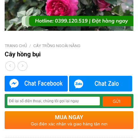
TRANG CHỦ
/
CÂY TRỒNG NGOÀI NẮNG
Cây hồng bụi
MUA NGAY
Gọi điện xác nhận và giao hàng tận nơi