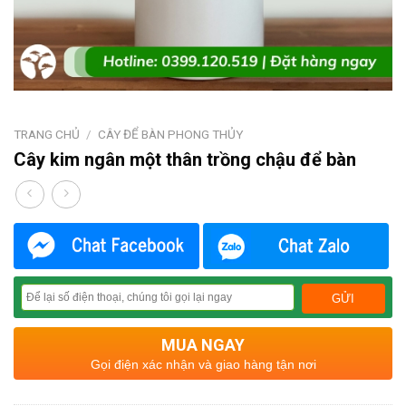
TRANG CHỦ
/
CÂY ĐỂ BÀN PHONG THỦY
Cây kim ngân một thân trồng chậu để bàn
MUA NGAY
Gọi điện xác nhận và giao hàng tận nơi