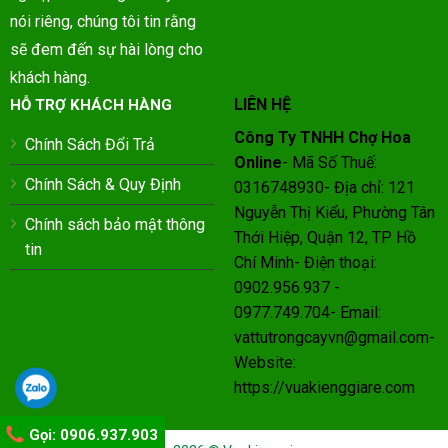
nói riêng, chúng tôi tin rằng
sẽ đem đến sự hài lòng cho
khách hàng.
LIÊN HỆ
HỖ TRỢ KHÁCH HÀNG
Công Ty TNHH Chợ Hoa
Chính Sách Đổi Trả
Online
- Mã Số Thuế:
Chính Sách & Quy Định
0316748930- Địa chỉ: 121
Nguyễn Thị Kiểu, Phường Tân
Chính sách bảo mật thông
Thới Hiệp, Quận 12, TP Hồ
tin
Chí Minh- Điện thoại:
0902.956.937 -
0977.749.704- Email:
vattutrongcayvn@gmail.com-
Website:
https://vuakienggiare.com
Gọi: 0906.937.903