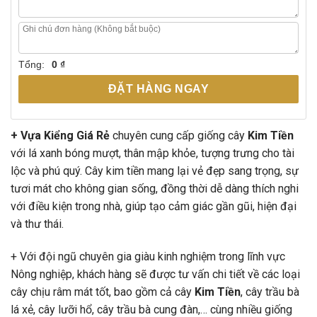
Tổng:
0 ₫
ĐẶT HÀNG NGAY
+ Vựa Kiểng Giá Rẻ
chuyên cung cấp giống cây
Kim Tiền
với lá xanh bóng mượt, thân mập khỏe, tượng trưng cho tài
lộc và phú quý. Cây kim tiền mang lại vẻ đẹp sang trọng, sự
tươi mát cho không gian sống, đồng thời dễ dàng thích nghi
với điều kiện trong nhà, giúp tạo cảm giác gần gũi, hiện đại
và thư thái.
+ Với đội ngũ chuyên gia giàu kinh nghiệm trong lĩnh vực
Nông nghiệp, khách hàng sẽ được tư vấn chi tiết về các loại
cây chịu râm mát tốt, bao gồm cả cây
Kim Tiền
, cây trầu bà
lá xẻ, cây lưỡi hổ, cây trầu bà cung đàn,… cùng nhiều giống