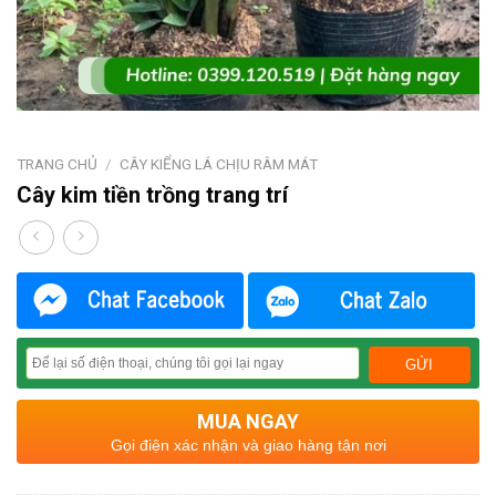
TRANG CHỦ
/
CÂY KIỂNG LÁ CHỊU RÂM MÁT
Cây kim tiền trồng trang trí
MUA NGAY
Gọi điện xác nhận và giao hàng tận nơi