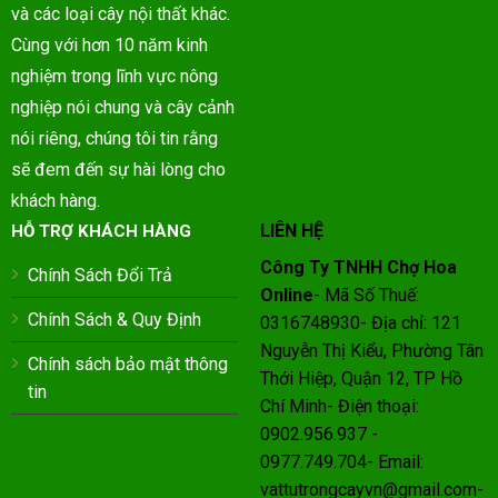
và các loại cây nội thất khác.
Cùng với hơn 10 năm kinh
nghiệm trong lĩnh vực nông
nghiệp nói chung và cây cảnh
nói riêng, chúng tôi tin rằng
sẽ đem đến sự hài lòng cho
khách hàng.
LIÊN HỆ
HỖ TRỢ KHÁCH HÀNG
Công Ty TNHH Chợ Hoa
Chính Sách Đổi Trả
Online
- Mã Số Thuế:
Chính Sách & Quy Định
0316748930- Địa chỉ: 121
Nguyễn Thị Kiểu, Phường Tân
Chính sách bảo mật thông
Thới Hiệp, Quận 12, TP Hồ
tin
Chí Minh- Điện thoại:
0902.956.937 -
0977.749.704- Email:
vattutrongcayvn@gmail.com-