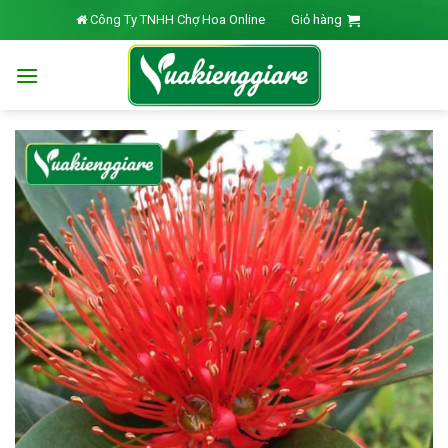
Skip
Công Ty TNHH Chợ Hoa Online
Giỏ hàng
to
content