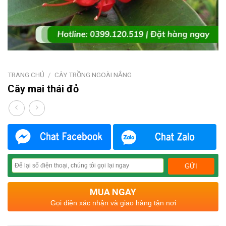
TRANG CHỦ
/
CÂY TRỒNG NGOÀI NẮNG
Cây mai thái đỏ
MUA NGAY
Gọi điện xác nhận và giao hàng tận nơi