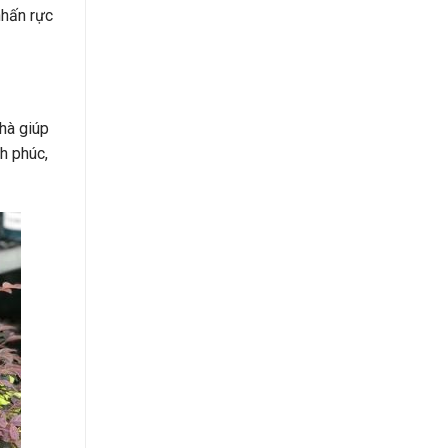
nhấn rực
hà giúp
nh phúc,