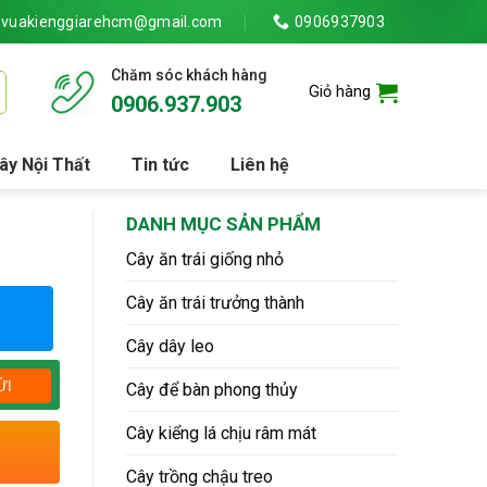
vuakienggiarehcm@gmail.com
0906937903
Chăm sóc khách hàng
Giỏ hàng
0906.937.903
ây Nội Thất
Tin tức
Liên hệ
DANH MỤC SẢN PHẨM
Cây ăn trái giống nhỏ
Cây ăn trái trưởng thành
Cây dây leo
Cây để bàn phong thủy
Cây kiểng lá chịu râm mát
Cây trồng chậu treo