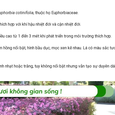
phorbia cotinifolia
, thuộc họ Euphorbiaceae.
ích hợp với khí hậu nhiệt đới và cận nhiệt đới.
iều cao từ 1 đến 3 mét khi phát triển trong môi trường thích hợp.
ím hồng nổi bật, hình bầu dục, mọc xen kẽ nhau. Lá có màu sắc tư
nh nhạt hoặc trắng, tuy không nổi bật nhưng vẫn tạo sự duyên d