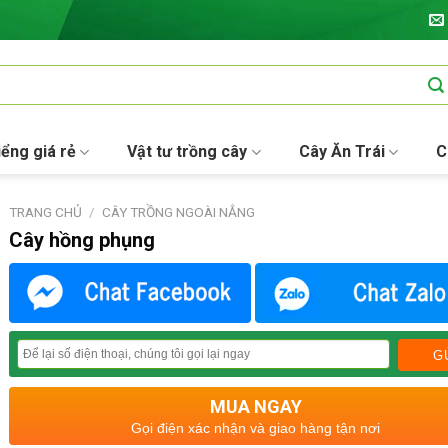
iểng giá rẻ
Vật tư trồng cây
Cây Ăn Trái
C
TRANG CHỦ
/
CÂY TRỒNG NGOÀI NẮNG
Cây hồng phụng
MUA NGAY
Gọi điện xác nhận và giao hàng tận nơi