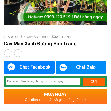
TRANG CHỦ
/
CÂY ĂN TRÁI TRƯỞNG THÀNH
Cây Mận Xanh Đường Sóc Trăng
MUA NGAY
Gọi điện xác nhận và giao hàng tận nơi