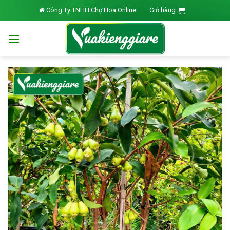
Skip
Công Ty TNHH Chợ Hoa Online
Giỏ hàng
to
content