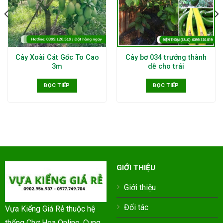
Cây Xoài Cát Gốc To Cao
Cây bơ 034 trưởng thành
3m
dễ cho trái
ĐỌC TIẾP
ĐỌC TIẾP
GIỚI THIỆU
Giới thiệu
Đối tác
Vựa Kiểng Giá Rẻ thuộc hệ
thống Chợ Hoa Online. Cung