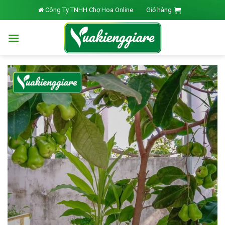
Skip
Công Ty TNHH Chợ Hoa Online
Giỏ hàng
to
content