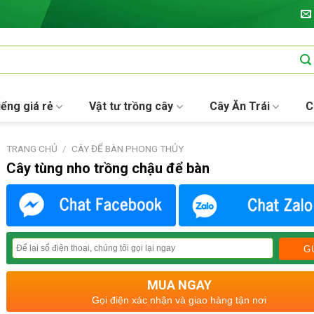
iểng giá rẻ
Vật tư trồng cây
Cây Ăn Trái
C
TRANG CHỦ
/
CÂY ĐỂ BÀN PHONG THỦY
Cây tùng nho trồng chậu để bàn
MUA NGAY
Gọi điện xác nhận và giao hàng tận nơi