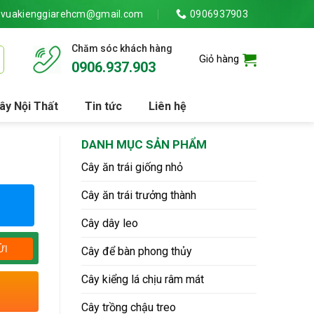
vuakienggiarehcm@gmail.com
0906937903
Chăm sóc khách hàng
Giỏ hàng
0906.937.903
ây Nội Thất
Tin tức
Liên hệ
DANH MỤC SẢN PHẨM
Cây ăn trái giống nhỏ
Cây ăn trái trưởng thành
Cây dây leo
Cây để bàn phong thủy
Cây kiểng lá chịu râm mát
Cây trồng chậu treo