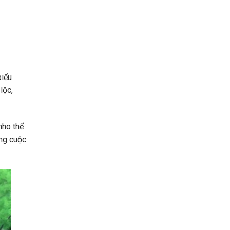
biểu
lộc,
nho thể
ong cuộc