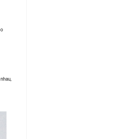
eo
 nhau,