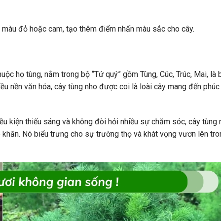
nhỏ màu đỏ hoặc cam, tạo thêm điểm nhấn màu sắc cho cây.
thuộc họ tùng, nằm trong bộ “Tứ quý” gồm Tùng, Cúc, Trúc, Mai, là 
ều nền văn hóa, cây tùng nho được coi là loài cây mang đến phúc 
điều kiện thiếu sáng và không đòi hỏi nhiều sự chăm sóc, cây tùng 
ó khăn. Nó biểu trưng cho sự trường thọ và khát vọng vươn lên tr