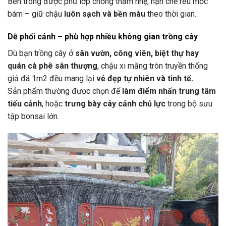
Bên trong được phủ lớp chống thấm nhẹ, hạn chế rêu mốc
bám – giữ chậu
luôn sạch và bền màu
theo thời gian.
Dễ phối cảnh – phù hợp nhiều không gian trồng cây
Dù bạn trồng cây ở
sân vườn, công viên, biệt thự hay
quán cà phê sân thượng
, chậu xi măng tròn truyền thống
giả đá 1m2 đều mang lại
vẻ đẹp tự nhiên và tinh tế.
Sản phẩm thường được chọn để
làm điểm nhấn trung tâm
tiểu cảnh
, hoặc
trưng bày cây cảnh chủ lực
trong bộ sưu
tập bonsai lớn.