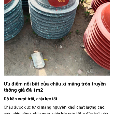
Ưu điểm nổi bật của chậu xi măng tròn truyền
thống giả đá 1m2
Độ bền vượt trội, chịu lực tốt
Chậu được đúc từ
xi măng nguyên khối chất lượng cao
,
giúp
chịu nắng, chịu mưa, chịu lực cực tốt
– đặc biệt phù