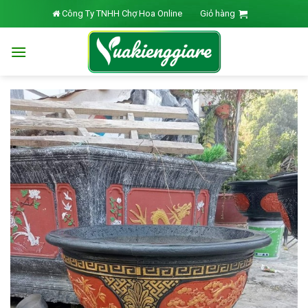
Skip
Công Ty TNHH Chợ Hoa Online
Giỏ hàng
to
content