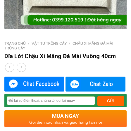
TRANG CHỦ
/
VẬT TƯ TRỒNG CÂY
/
CHẬU XI MĂNG ĐÁ MÀI
TRỒNG CÂY
Dĩa Lót Chậu Xi Măng Đá Mài Vuông 40cm
MUA NGAY
Gọi điện xác nhận và giao hàng tận nơi