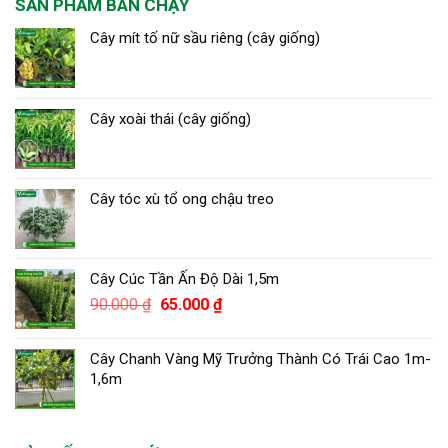
SẢN PHẨM BÁN CHẠY
Cây mít tố nữ sầu riêng (cây giống)
Cây xoài thái (cây giống)
Cây tóc xù tổ ong chậu treo
Cây Cúc Tần Ấn Độ Dài 1,5m
Giá
Giá
90.000
₫
65.000
₫
gốc
hiện
là:
tại
Cây Chanh Vàng Mỹ Trưởng Thành Có Trái Cao 1m-
90.000 ₫.
là:
1,6m
65.000 ₫.