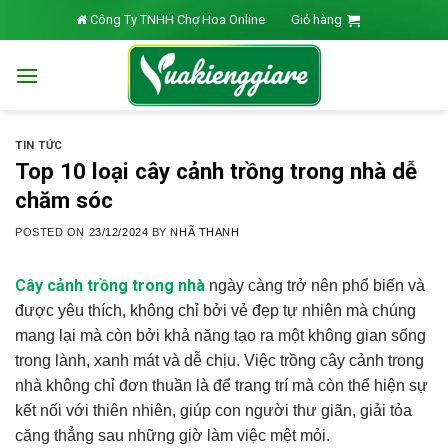
Skip
Công Ty TNHH Chợ Hoa Online
Giỏ hàng
to
content
TIN TỨC
Top 10 loại cây cảnh trồng trong nhà dễ
chăm sóc
POSTED ON
23/12/2024
BY
NHÃ THANH
Cây cảnh trồng trong nhà
ngày càng trở nên phổ biến và
được yêu thích, không chỉ bởi vẻ đẹp tự nhiên mà chúng
mang lại mà còn bởi khả năng tạo ra một không gian sống
trong lành, xanh mát và dễ chịu. Việc trồng cây cảnh trong
nhà không chỉ đơn thuần là để trang trí mà còn thể hiện sự
kết nối với thiên nhiên, giúp con người thư giãn, giải tỏa
căng thẳng sau những giờ làm việc mệt mỏi.