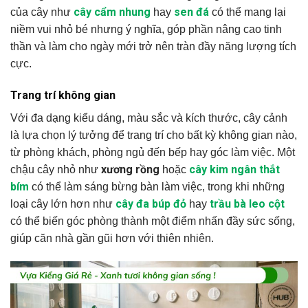
cây cẩm nhung
sen đá
của cây như
hay
có thể mang lại
niềm vui nhỏ bé nhưng ý nghĩa, góp phần nâng cao tinh
thần và làm cho ngày mới trở nên tràn đầy năng lượng tích
cực.
Trang trí không gian
Với đa dạng kiểu dáng, màu sắc và kích thước, cây cảnh
là lựa chọn lý tưởng để trang trí cho bất kỳ không gian nào,
từ phòng khách, phòng ngủ đến bếp hay góc làm việc. Một
xương rồng
cây kim ngân thắt
chậu cây nhỏ như
hoặc
bím
có thể làm sáng bừng bàn làm việc, trong khi những
cây đa búp đỏ
trầu bà leo cột
loại cây lớn hơn như
hay
có thể biến góc phòng thành một điểm nhấn đầy sức sống,
giúp căn nhà gần gũi hơn với thiên nhiên.