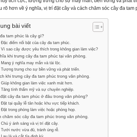
hủy tích cực, tượng trưng cho sự may mắn, bền vững và phát tri
u rõ hơn về ý nghĩa, vị trí đặt cây và cách chăm sóc cây đa tam
ung bài viết
đa tam phúc là cây gì?
Đặc điểm nổi bật của cây đa tam phúc.
Vì sao cây được yêu thích trong không gian làm việc?
hĩa khi trưng cây đa tam phúc tại văn phòng.
Mang ý nghĩa may mắn và tài lộc.
Tượng trưng cho sự bền vững và phát triển.
ích khi trưng cây đa tam phúc trong văn phòng.
Giúp không gian làm việc xanh mát hơn.
Tăng tính thẩm mỹ và sự chuyên nghiệp.
đặt cây đa tam phúc ở đâu trong văn phòng?
Đặt tại quầy lễ tân hoặc khu vực tiếp khách.
Đặt trong phòng làm việc hoặc phòng họp.
 chăm sóc cây đa tam phúc trong văn phòng.
Chú ý ánh sáng và vị trí đặt cây.
Tưới nước vừa đủ, tránh úng rễ.
Lau lá và cắt tỉa định kỳ.