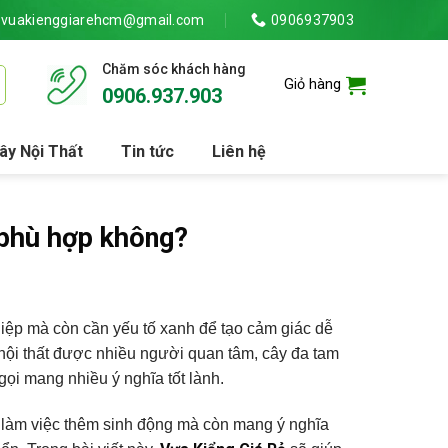
vuakienggiarehcm@gmail.com
0906937903
Chăm sóc khách hàng
Giỏ hàng
0906.937.903
ây Nội Thất
Tin tức
Liên hệ
 phù hợp không?
iệp mà còn cần yếu tố xanh để tạo cảm giác dễ
nội thất được nhiều người quan tâm, cây đa tam
gọi mang nhiều ý nghĩa tốt lành.
 làm việc thêm sinh động mà còn mang ý nghĩa