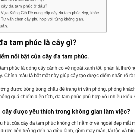
cây đa tam phúc ở đâu?
Vựa Kiểng Giá Rẻ cung cấp cây đa tam phúc đẹp, khỏe.
Tư vấn chọn cây phù hợp với từng không gian.
luận.
đa tam phúc là cây gì?
iểm nổi bật của cây đa tam phúc.
tam phúc là dòng cây cảnh có vẻ ngoài xanh tốt, phần lá thườn
y. Chính màu lá bắt mắt này giúp cây tạo được điểm nhấn rõ ràng
ờng được trồng trong chậu để trang trí văn phòng, phòng khách
hông quá chiếm diện tích, đa tam phúc phù hợp với nhiều kiểu kh
o cây được yêu thích trong không gian làm việc?
u hút của cây đa tam phúc không chỉ nằm ở vẻ ngoài đẹp mắt mà
được liên tưởng đến ba điều lành, gồm may mắn, tài lộc và bìn