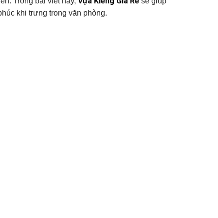
Vựa Kiểng Giá Rẻ
ển. Trong bài viết này,
sẽ giúp
 phúc khi trưng trong văn phòng.