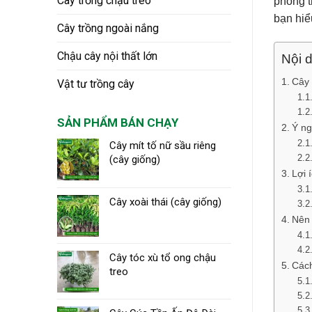
Cây trồng chậu treo
phong t
bạn hiể
Cây trồng ngoài nắng
Chậu cây nội thất lớn
Nội d
Cây 
Vật tư trồng cây
SẢN PHẨM BÁN CHẠY
Ý ng
Cây mít tố nữ sầu riêng
(cây giống)
Lợi 
Cây xoài thái (cây giống)
Nên 
Cây tóc xù tổ ong chậu
Cách
treo