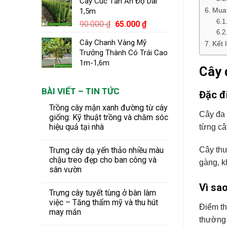
Cây Cúc Tần Ấn Độ Dài
Mua 
1,5m
Giá
Giá
90.000
₫
65.000
₫
gốc
hiện
Cây Chanh Vàng Mỹ
Kết 
là:
tại
Trưởng Thành Có Trái Cao
90.000 ₫.
là:
1m-1,6m
65.000 ₫.
Cây 
BÀI VIẾT – TIN TỨC
Đặc đ
Trồng cây mận xanh đường từ cây
Cây đa 
giống: Kỹ thuật trồng và chăm sóc
hiệu quả tại nhà
từng câ
Trưng cây dạ yến thảo nhiều màu
Cây thư
chậu treo đẹp cho ban công và
gàng, k
sân vườn
Vì sa
Trưng cây tuyết tùng ở bàn làm
việc – Tăng thẩm mỹ và thu hút
Điểm th
may mắn
thường 