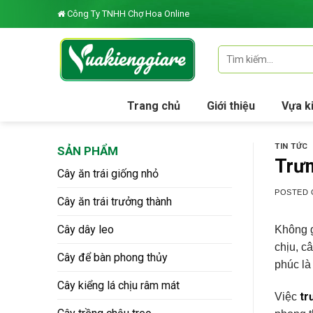
Skip
Công Ty TNHH Chợ Hoa Online
to
content
Tìm
kiếm:
Trang chủ
Giới thiệu
Vựa k
TIN TỨC
SẢN PHẨM
Trưn
Cây ăn trái giống nhỏ
POSTED
Cây ăn trái trưởng thành
Cây dây leo
Không g
chịu, c
Cây để bàn phong thủy
phúc là
Cây kiểng lá chịu râm mát
tr
Việc