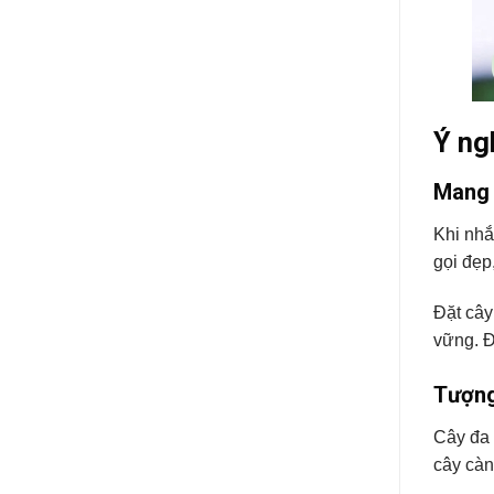
Ý ng
Mang 
Khi nh
gọi đẹp
Đặt cây
vững. Đ
Tượng
Cây đa 
cây càn