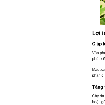
Lợi 
Giúp 
Văn phò
phúc sẽ
Màu xan
phần gi
Tăng 
Cây đa 
hoặc gó