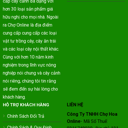
cấp cây cảnh đa dạng với
hơn 30 loại sản phẩm giá
hữu nghị cho mọi nhà. Ngoài
ra Chợ Online là địa điểm
cung cấp cung cấp các loại
vật tư trồng cây, cây ăn trái
và các loại cây nội thất khác.
Cùng với hơn 10 năm kinh
nghiệm trong lĩnh vực nông
nghiệp nói chung và cây cảnh
nói riêng, chúng tôi tin rằng
sẽ đem đến sự hài lòng cho
khách hàng.
LIÊN HỆ
HỖ TRỢ KHÁCH HÀNG
Công Ty TNHH Chợ Hoa
Chính Sách Đổi Trả
Online
- Mã Số Thuế:
Chính Sách & Quy Định