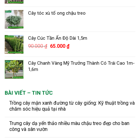
Cây tóc xù tổ ong chậu treo
Cây Cúc Tần Ấn Độ Dài 1,5m
Giá
Giá
90.000
₫
65.000
₫
gốc
hiện
là:
tại
Cây Chanh Vàng Mỹ Trưởng Thành Có Trái Cao 1m-
90.000 ₫.
là:
1,6m
65.000 ₫.
BÀI VIẾT – TIN TỨC
Trồng cây mận xanh đường từ cây giống: Kỹ thuật trồng và
chăm sóc hiệu quả tại nhà
Trưng cây dạ yến thảo nhiều màu chậu treo đẹp cho ban
công và sân vườn