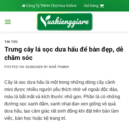
Skip
Công Ty TNHH Chợ Hoa Online
Giỏ hàng
to
content
TIN TỨC
Trưng cây lá sọc dưa hấu để bàn đẹp, dễ
chăm sóc
POSTED ON
01/06/2026
BY
NHÃ THANH
Cây lá sọc dưa hấu là một trong những dòng cây cảnh
mini được nhiều người yêu thích nhờ vẻ ngoài độc đáo,
màu lá bắt mắt và kích thước nhỏ gọn. Phần lá có những
đường sọc xanh đậm, xanh nhạt đan xen giống vỏ quả
dưa hấu, tạo cảm giác rất sinh động khi đặt trên bàn làm
việc, bàn học hoặc kệ trang trí.